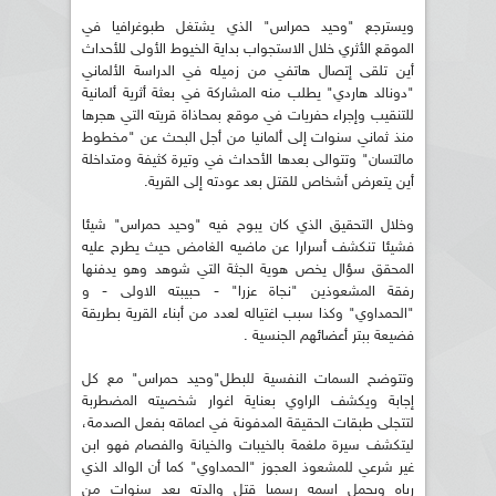
ويسترجع "وحيد حمراس" الذي يشتغل طبوغرافيا في
الموقع الأثري خلال الاستجواب بداية الخيوط الأولى للأحداث
أين تلقى إتصال هاتفي من زميله في الدراسة الألماني
"دونالد هاردي" يطلب منه المشاركة في بعثة أثرية ألمانية
للتنقيب وإجراء حفريات في موقع بمحاذاة قريته التي هجرها
منذ ثماني سنوات إلى ألمانيا من أجل البحث عن "مخطوط
مالتسان" وتتوالى بعدها الأحداث في وتيرة كثيفة ومتداخلة
أين يتعرض أشخاص للقتل بعد عودته إلى القرية.
وخلال التحقيق الذي كان يبوح فيه "وحيد حمراس" شيئا
فشيئا تنكشف أسرارا عن ماضيه الغامض حيث يطرح عليه
المحقق سؤال يخص هوية الجثة التي شوهد وهو يدفنها
رفقة المشعوذين "نجاة عزرا" - حبيبته الاولى - و
"الحمداوي" وكذا سبب اغتياله لعدد من أبناء القرية بطريقة
فضيعة ببتر أعضائهم الجنسية .
وتتوضح السمات النفسية للبطل"وحيد حمراس" مع كل
إجابة ويكشف الراوي بعناية اغوار شخصيته المضطربة
لتتجلى طبقات الحقيقة المدفونة في اعماقه بفعل الصدمة،
ليتكشف سيرة ملغمة بالخيبات والخيانة والفصام فهو ابن
غير شرعي للمشعوذ العجوز "الحمداوي" كما أن الوالد الذي
رباه ويحمل اسمه رسميا قتل والدته بعد سنوات من