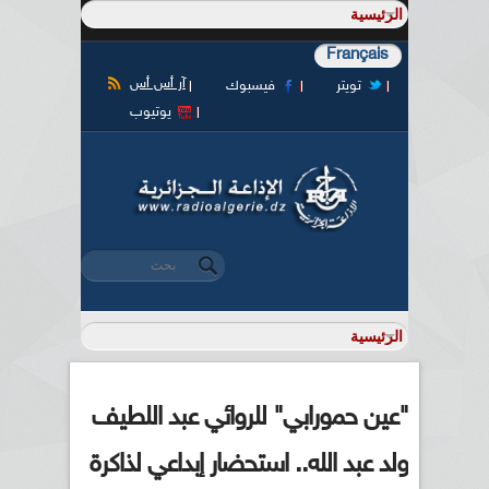
Français
آر أس أس
تويتر
فيسبوك
يوتيوب
‏بحث ‏
استمارة البحث
"عين حمورابي" للروائي عبد اللطيف
ولد عبد الله.. استحضار إبداعي لذاكرة