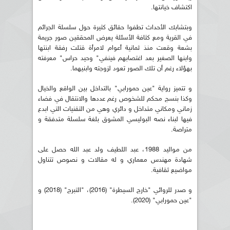
اكتشاف خيانتها.
وبتشابك الأحداث تطفوا حقائق كثيرة حول سلسلة الجرائم
في القرية ومع كثافة الأسئلة يعرض المحققين صور جريمة
بشعة وقعت منذ ثمانية أعوام لامرأة قتلت رفقة ابنتها
وابنها الصغير بعد اغتصابهم فينفي" وحيد حراس" معرفته
بهؤلاء رغم أن تلك الصور تعود لزوجته وابنيهما.
و تتميز رواية "عين حمورابي" بالتداخل بين الواقع والخيال
وكذا بنسج محكم للشخوص رغم عددها والانتقال في فضاء
زماني ومكاني متداخل و دائري وهي من التقنيات التي ابدع
فيها لبناء نصه البوليسي المشوق بلغة سلسلة متدفقة و
متراصة.
من مواليد 1988، عبد اللطيف ولد عبد الله حصل على
شهادة مهندس معماري و له مقالات و نصوص تتناول
مواضيع ثقافية.
و صدر للروائي "خارج السيطرة" (2016)، "التبرج" (2018) و
"عين حمورابي" (2020).