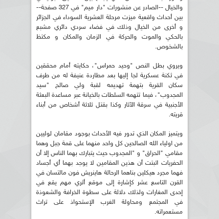
والخيال --الصادر عن منشورات "دار ميم" في 327 صفحة--
بين أحداث واقعية ميزت مرحلة العشرية السوداء في الجزائر
و أخرى من الخيال وذلك في فضاء سردي دائري مشبع
بالحكي والموت والحركة في الزمان والمكان و مكتظ
بالشخوص.
ويروي بطل النص "وحيد حمراس"، حكايته أمام محققين
في ثكنة عسكرية لجا إليها بعد مطاردة عنيفة له من طرف
سكان القرية بتهمة تهديمه لقبة ولي صالح "سيد
المجدوب"، فيما تتهمه السلطات بالخيانة عبر مساعدة البعثة
الأجنبية في سرقة الآثار وكذا بقتل ثلاثة أشخاص من أبناء
قريته.
ويتميز المكان الذي تدور فيه الأحداث بوجود مقامان لوليين
من اولياء الله الصالحين كل واحد منهما على قمة جبل وهما
مقامي "الحراق" و "المجدوب حيث يتبارك بهما الناس إلا أن
الحفريات اثبتت أن هذين المقامين لا يوجد بهما أي أجساد
فهما مجرد هيكلين بناهما الرحالة هاينريش فون مالتسان في
القرن التاسع عشر كإشارة إلى موقع أثري مهم يقع في
إحدى المغارات ولذلك دلالة على سطوة الخرافة والشعوذة
في المجتمع ومحاولة الغرب الإستحواذ على تراث
مستعمراته.