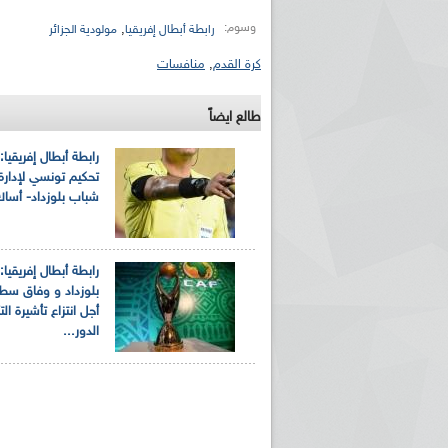
وسوم:
,
رابطة أبطال إفريقيا
مولودية الجزائر
كرة القدم
,
منافسات
طالع ايضاً
رابطة أبطال إفريقيا
تحكيم تونسي لإدارة 
شباب بلوزداد- أساك
رابطة أبطال إفريقيا
بلوزداد و وفاق س
أجل انتزاع تأشيرة ال
الدور...