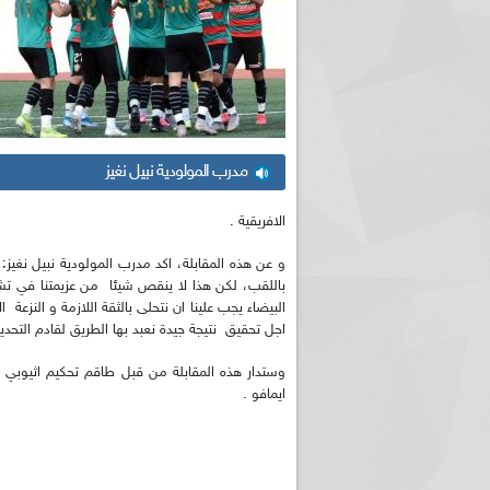
مدرب المولودية نبيل نغيز
الافريقية .
و عن هذه المقابلة، اكد مدرب المولودية نبيل نغيز:
باللقب، لكن هذا لا ينقص شيئا من عزيمتنا في تشريف ك
البيضاء يجب علينا ان نتحلى بالثقة اللازمة و النزعة 
اجل تحقيق نتيجة جيدة نعبد بها الطريق لقادم التحدي
وستدار هذه المقابلة من قبل طاقم تحكيم اثيوبي 
ايمافو .