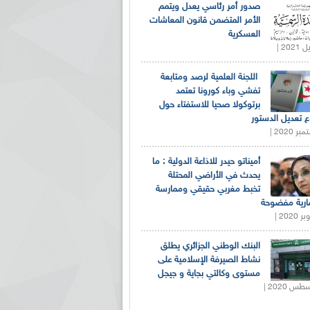
صدور أمر رئاسي يعدل ويتمم
الأمر المتضمن قانون المعاشات
العسكرية
اللجنة العلمية لرصد ومتابعة
تفشي وباء كورونا تعتمد
برتوكولا صحيا للاستفتاء حول
 تعديل الدستور
أميناتو حيدر للاذاعة الدولية : ما
يحدث في الأراضي المحتلة
تخبط مغربي حقيقي وممارسة
ارية مفضوحة
البنك الوطني الجزائري يطلق
نشاط الصيرفة الإسلامية على
مستوى وكالتي بجاية و جيجل