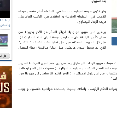
بعد أسبوع.
ولن تكون مهمة المولودية يسيرة في المقابلة أمام متصدر مرحلة
الذهاب في البطولة المغربية و المتقدم في الترتيب العام على
غريمه الرجاء البيضاوي.
والتلفزي
ويتعين على فريق مولودية الجزائر المتأثر هو الآخر بخروجه من
سباق كأس الرابطة على يد جاره و غريمه الازلي اتحاد الجزائر (2-0)،
بذل كل الجهود الممكنة من اجل تجاوز عقبة الضيف " الثقيل"
الذي لم يسجل سوى هزيمتين منذ بداية منافسة رابطة الابطال
كل ال
 "حقيقة ، فريق الوداد البيضاوي يعد من بين اهم الفرق المرشحة للتتويج
رة القدم الجزائرية و مولودية الجزائر (...) فسواء داخل الديار او بالدار
الانتصارية من اجل بلوغ الاهداف (...) الامر الاكيد اننا سنبذل كل جهودنا من
ات ".
بقيادة الحكم الرئيسي باملاك تيسيما بمساعدة مواطنيه فاتسون و ايريك