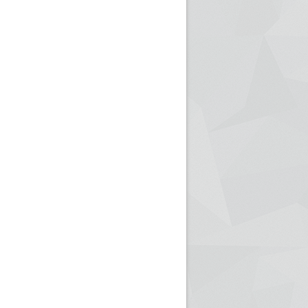
ريم الإذاعة الجزائرية للرياضيين البارالمبيين المتوجين
بالصور... اللقاء الوطني لمديري الإذ
اليات في طوكيو
حول مرافقة وتغطية الإنتخابات المحلية لـ27 نوفمب