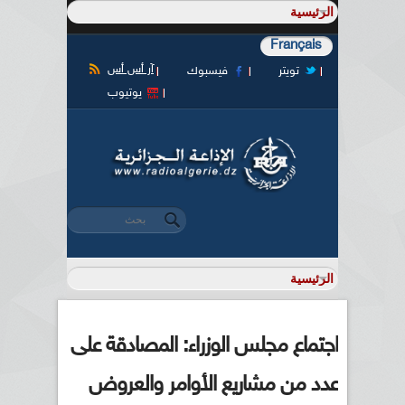
Français
آر أس أس
تويتر
فيسبوك
يوتيوب
‏بحث ‏
استمارة البحث
اجتماع مجلس الوزراء: المصادقة على
عدد من مشاريع الأوامر والعروض