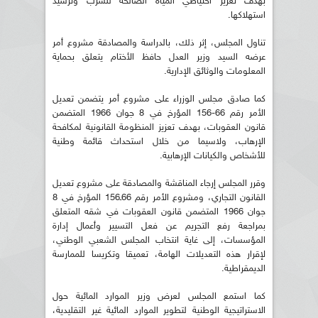
بهدف تعزيز احتياطي المياه الصالحة للشرب وترشيد
استهلاكها.
تناول المجلس، إثر ذلك، بالدراسة والمصادقة مشروع أمر
عرضه السيد وزير العدل حافظ الأختام يتعلق بحماية
المعلومات والوثائق الإدارية.
كما صادق مجلس الوزراء على مشروع أمر يتضمن تعديل
الأمر رقم 66-156 المؤرخ في 8 جوان 1966 المتضمن
قانون العقوبات، بهدف تعزيز المنظومة القانونية لمكافحة
الإرهاب، ولاسيما من خلال استحداث قائمة وطنية
للأشخاص والكيانات الإرهابية.
وقرر المجلس إرجاء المناقشة والمصادقة على مشروع تعديل
القانون التجاري، ومشروع الأمر رقم 66ـ156 المؤرخ في 8
جوان 1966 المتضمن قانون العقوبات في شقه المتعلق
بمراجعة رفع التجريم عن فعل التسيير وأعمال إدارة
المؤسسات، إلى غاية انتخاب المجلس الشعبي الوطني،
لإقرار هذه التعديلات الهامة، تعميقا وتكريسا للممارسة
الديمقراطية.
كما استمع المجلس لعرض وزير الموارد المائية حول
الاستراتيجية الوطنية لتطوير الموارد المائية غير التقليدية،