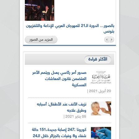
لى أرواح
بالصور... الدورة الـ21 للمهرجان العربي للإذاعة والتلفزيون
بتونس
المزيد من الصور
الأكثر قراءة
صدور أمر رئاسي يعدل ويتمم الأمر
المتضمن قانون المعاشات
العسكرية
20 أبريل 2021 |
نزيف الأنف عند الأطفال: أسبابه
وطرق علاجه
05 يناير 2021 |
كورونا :247 إصابة جديدة،151 حالة
شفاء و8 وفيات بالجزائر خلال الـ24