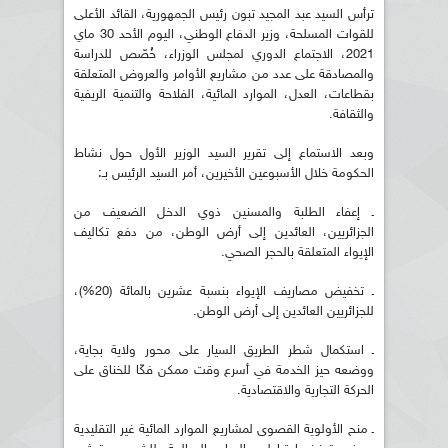
ترأس السيد عبد المجيد تبون رئيس الجمهورية، القائد الأعلى
للقوات المسلحة، وزير الدفاع الوطني، اليوم الأحد 30 ماي
2021، الاجتماع الدوري لمجلس الوزراء، خُصّص للدراسة
والمصادقة على عدد من مشاريع الأوامر والعروض المتعلقة
بقطاعات، العدل، الموارد المائية، الفلاحة والتنمية الريفية
والثقافة.
وبعد الاستماع إلى تقرير السيد الوزير الأول حول نشاط
الحكومة خلال الأسبوعين الأخيرين، أمر السيد الرئيس بـ:
ـ إعفاء الطلبة والمسنين ذوي الدخل الضعيف من
الجزائريين، العائدين إلى أرض الوطن، من دفع تكاليف
الإيواء المتعلقة بالحجر الصحي.
ـ تخفيض مصاريف الإيواء بنسبة عشرين بالمائة (20%)،
للجزائريين العائدين إلى أرض الوطن.
ـ استكمال شطر الطريق السيار على محور ولاية بجاية،
ووضعه حيز الخدمة في أسرع وقت ممكن فكّا للخناق على
الحركة التجارية والاقتصادية.
ـ منح الأولوية القصوى لمشاريع الموارد المائية غير التقليدية