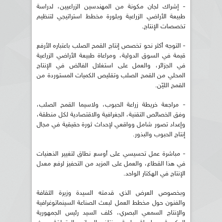
- إشراك لجان مكونة من المهندسين الزراعيين، لدراسة
طبيعة الأراضي الزراعية وبلورة مخطط استراتيجي لتنظيم
تخصصات الإنتاج.
- التوجه أكثر نحو تخصص إنتاج القمح الصلب باعتباره الأرفع
قيمة في السوق الدولية، ومراعاة طبيعة الأراضي الزراعية
في الجزائر، والعمل على استغلال الفائض في الإنتاج
المحلي من القمح الصلب وتقليص الكميات المستوردة من
القمح الليّن.
- مراجعة خريطة زراعة الحبوب، ولاسيما القمح الصلب،
وفق الخصائص التقنية، الجغرافية والاقتصادية لكل منطقة،
وإعداد تصور شامل وواقعي لإحداث ثورة حقيقية في مجال
إنتاج الحبوب والبذور.
- مباشرة عمل تحسيسي على أوسع نطاق لتغيير الذهنيات
في هذا القطاع، والعمل على المزيد من التحفيز لرفع معدل
الإنتاج في الهكتار الواحد.
وبخصوص العرض الذي قدمته السيدة وزيرة الثقافة
والفنون حول مخطط العمل لبعث الصناعة السينماتوغرافية
والإنتاج السمعي البصري، كلف السيد رئيس الجمهورية