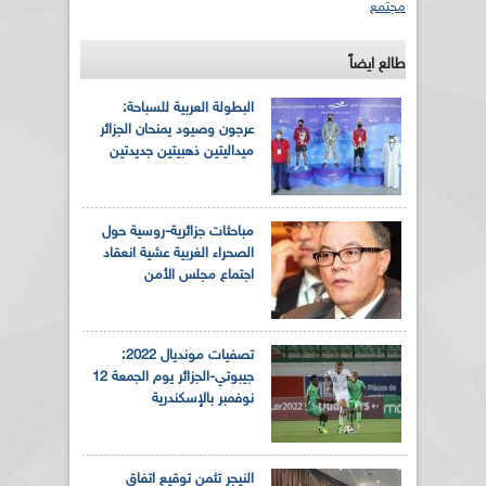
مجتمع
طالع ايضاً
البطولة العربية للسباحة:
عرجون وصيود يمنحان الجزائر
ميداليتين ذهبيتين جديدتين
مباحثات جزائرية-روسية حول
الصحراء الغربية عشية انعقاد
اجتماع مجلس الأمن
تصفيات مونديال 2022:
جيبوتي-الجزائر يوم الجمعة 12
نوفمبر بالإسكندرية
النيجر تثمن توقيع اتفاق