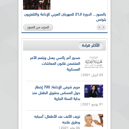
لى أرواح
بالصور... الدورة الـ21 للمهرجان العربي للإذاعة والتلفزيون
بتونس
المزيد من الصور
الأكثر قراءة
صدور أمر رئاسي يعدل ويتمم الأمر
المتضمن قانون المعاشات
العسكرية
20 أبريل 2021 |
مريم شرفي للإذاعة: 700 إخطار
حول المساس بحقوق الطفل منذ
بداية السنة الجارية
01 يونيو 2021 |
نزيف الأنف عند الأطفال: أسبابه
وطرق علاجه
05 يناير 2021 |