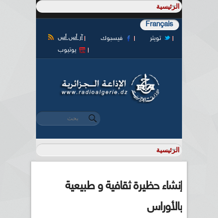
Français
آر أس أس
تويتر
فيسبوك
يوتيوب
‏بحث ‏
استمارة البحث
إنشاء حظيرة ثقافية و طبيعية
بالأوراس