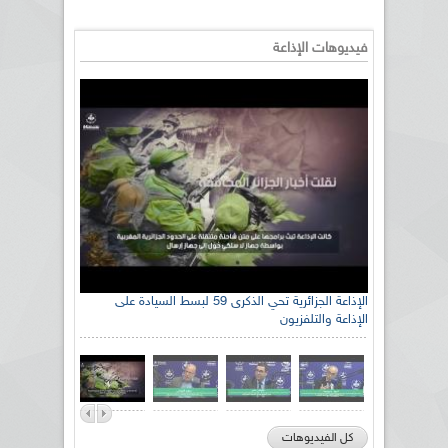
فيديوهات الإذاعة
رئيس اللجنة الوطنية الجزائرية للتضامن مع الشعب
الإذاعة الجزائرية تحي الذكرى 59 لبسط السيادة على
الإذاعة والتلفزيون
الصحراوي السيد سعيد العياشي
كل الفيديوهات