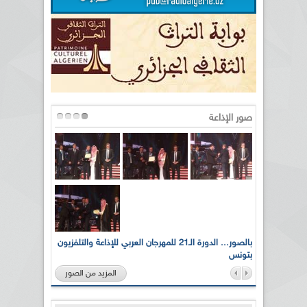
صور الإذاعة
لى أرواح
بالصور... الدورة الـ21 للمهرجان العربي للإذاعة والتلفزيون
بتونس
المزيد من الصور