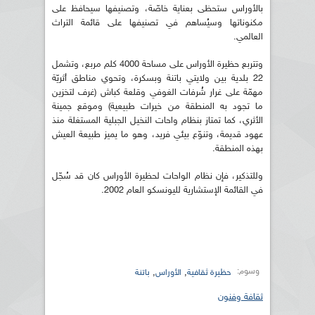
بالأوراس ستحظى بعناية خاصّة، وتصنيفها سيحافظ على
مكنوناتها وسيُساهم في تصنيفها على قائمة التراث
العالمي.
وتتربع حظيرة الأوراس على مساحة 4000 كلم مربع، وتشمل
22 بلدية بين ولايتي باتنة وبسكرة، وتحوي مناطق أثريّة
مهمّة على غرار شُرفات الغوفي وقلعة كباش (غرف لتخزين
ما تجود به المنطقة من خيرات طبيعية) وموقع جمينة
الأثري، كما تمتاز بنظام واحات النخيل الجبلية المستغلة منذ
عهود قديمة، وتنوّع بيئي فريد، وهو ما يميز طبيعة العيش
بهذه المنطقة.
وللتذكير، فإن نظام الواحات لحظيرة الأوراس كان قد سُجّل
في القائمة الإستشارية لليونسكو العام 2002.
وسوم:
,
,
حظيرة ثقافية
الأوراس
باتنة
ثقافة وفنون