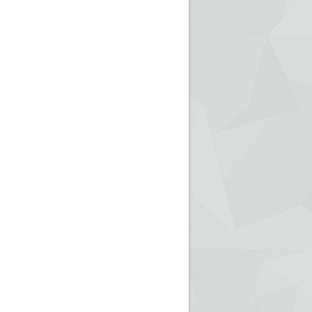
ريم الإذاعة الجزائرية للرياضيين البارالمبيين المتوجين
بالصور... اللقاء الوطني لمديري الإذ
اليات في طوكيو
حول مرافقة وتغطية الإنتخابات المحلية لـ27 نوفمب