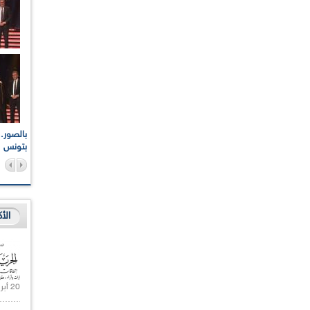
اعات الوطنية والجهوية
الإذاعة الجزائرية تقف دقيقة صمت ترحما على أرواح شهداء
ر 2021
17 أكتوبر 1961
بتونس
الأ
20 أبريل 2021 |