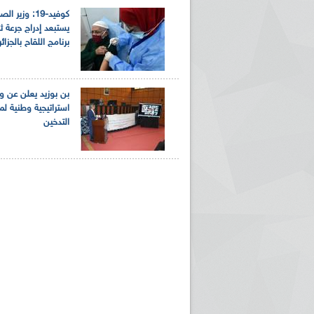
كوفيد-19: وزير ا
يستبعد إدراج جرعة ث
برنامج اللقاح بالجزائر
بن بوزيد يعلن عن 
استراتيجية وطنية لم
التدخين