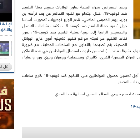
وبعد استعراض مدراء الصحة تقارير الولايات بتقييم حملة التلقيح
ضد كوفيد-19، خلال اجتماع عبر تقنية التحاضر عن بعد ترأسه بن
بوزيد يوم الخميس الماضي، قدم الوزير توجيهات تمحورت أساسا
حول "تعزيز حملة التلقيح ضد كوفيد-19، تكثيف نشاطات الاتصال
والتلفزي
والتحسيس الرامية إلى ترقية عملية التلقيح ضد كوفيد-19، تعزيز
نقاط التلقيح عبر تعبئة مواقع تلقيح تكميلية أخرى خارج الهياكل
الصحية، يتم تحديدها بالتعاون مع السلطات المحلية، مع ضرورة
وارد بشرية، تباعد ...) لتحسين ظروف استقبال المواطنين في هذه الأماكن
لمراكز الحضرية الكبرى، كالجزائر وقسنطينة ووهران وتيزي وزو و عنابة،
كل ال
كما خصص اللقاء لضبط جداول زمنية للتلقيح من أجل تحسين حصول المواطنين على التلقيح ضد كوفيد-19 خارج ساعات
ى ذات المصدر.
يعاته لجميع مهنيي القطاع الصحي لمجابهة هذا التحدي.
د-19