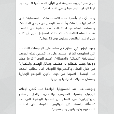
جوان هم "وجوه معروفة لدى الرأي العام بأنها لا تريد خيرا
لهذا الوطن، لهم سوابق في الاصطدام".
وبعد أن ذكر بأهمية هذه الاستحقاقات ''المفصلية" التي
"ترشح لها خيرة بنات وأبناء هذا الوطن من خريجي الجامعات
والمعاهد، استطاعوا استقطاب أعداد معتبرة من الشعب
طيلة الحملة الانتخابية"، أكد ذات المسؤول على أن "الرد
على أولئك الحاقدين سيكون يوم 12 جوان".
وعرج الوزير، في سياق ذي صلة، على الهجومات الإعلامية
التي تستهدف الجزائر، مشددا على أن التصدي لهذه الحروب
السيبريانية "العدائية والمضللة"، أصبح اليوم "التزاما مهنيا
وواجبا وطنيا تضطلع به مختلف وسائل الإعلام والاتصال"
من خلال التحلي بـ"الاحترافية اللازمة، التي تتطلب التحكم
في الرقمنة، لاسيما من حيث تأمين المواقع الإخبارية
وافشال محاولات اختراقها وتخريبها".
وتوقف هنا، عند المسؤولية الواقعة على كاهل الإعلام
الجزائري بشقيه العمومي والخاص، والذي يضطلع
بدور"إيجابي" في الدفاع عن القضايا الوطنية التي تعد
"مسألة جامعة لكل الجزائريين الشرفاء على اختلاف
انتماءاتهم وتوجهاتهم ومواقعهم".