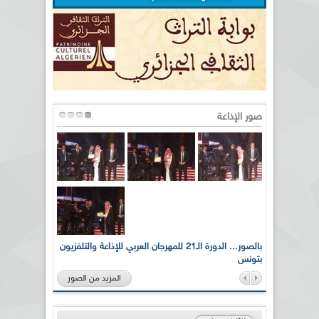
صور الإذاعة
لى أرواح
بالصور... الدورة الـ21 للمهرجان العربي للإذاعة والتلفزيون
بتونس
المزيد من الصور