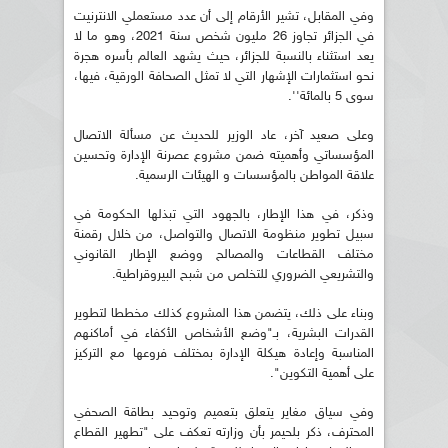
وفي المقابل، تشير الأرقام إلى أن عدد مستعملي الانترنيت
في الجزائر تجاوز 26 مليون شخص سنة 2021، وهو ما لا
يعد استثناء بالنسبة للجزائر، حيث يشهد العالم بأسره هجرة
نحو استثمارات الإشهار التي لا تمثل الصحافة الورقية، فيها،
سوى 5 بالمائة''.
وعلى صعيد آخر، عاد الوزير للحديث عن مسألة الاتصال
المؤسساتي وأهميته ضمن مشروع عصرنة الإدارة وتحسين
علاقة المواطن بالمؤسسات و الهيئات الرسمية.
وذكر، في هذا الإطار، بالجهود التي تبذلها الحكومة في
سبيل تطوير منظومة الاتصال والتواصل، من خلال رقمنة
مختلف القطاعات والمصالح ووضع الإطار القانوني
والتشريعي الضروري للتخلص من شبح البيروقراطية.
وبناء على ذلك، يتضمن هذا المشروع كذلك مخططا لتطوير
القدرات البشرية، بـ"وضع الأشخاص الأكفاء في أماكنهم
المناسبة وإعادة هيكلة الإدارة بمختلف فروعها مع التركيز
على أهمية التكوين".
وفي سياق مغاير يتعلق بتعميم وتوحيد بطاقة الصحفي
المحترف، ذكر بلحيمر بأن وزارته تعكف على "تطهير القطاع