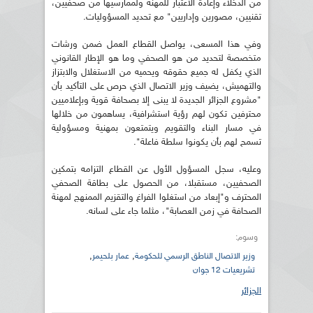
من الدخلاء وإعادة الاعتبار للمهنة ولممارسيها من صحفيين،
تقنيين، مصورين وإداريين" مع تحديد المسؤوليات.
وفي هذا المسعى، يواصل القطاع العمل ضمن ورشات
متخصصة لتحديد من هو الصحفي وما هو الإطار القانوني
الذي يكفل له جميع حقوقه ويحميه من الاستغلال والابتزاز
والتهميش، يضيف وزير الاتصال الذي حرص على التأكيد بأن
"مشروع الجزائر الجديدة لا يبنى إلا بصحافة قوية وبإعلاميين
محترفين تكون لهم رؤية استشرافية، يساهمون من خلالها
في مسار البناء والتقويم ويتمتعون بمهنية ومسؤولية
تسمح لهم بأن يكونوا سلطة فاعلة".
وعليه، سجل المسؤول الأول عن القطاع التزامه بتمكين
الصحفيين، مستقبلا، من الحصول على بطاقة الصحفي
المحترف و"إبعاد من استغلوا الفراغ والتقزيم الممنهج لمهنة
الصحافة في زمن العصابة"، مثلما جاء على لسانه.
وسوم:
,
,
وزير الاتصال الناطق الرسمي للحكومة
عمار بلحيمر
تشريعيات 12 جوان
الجزائر