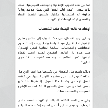
كما تبرز هذه الحروب الإعلامية والهجمات السيبريانية -مثلما
يؤكد بلحيمر- "حجم التأثير الكبير" الذي تحدثه مواقع إخبارية
جزائرية تم استحداثها مؤخرا، بكشفها لخطط الأعداء
والتصدي لهذه الهجمات الإلكترونية.
الإفراج عن قانون الإشهار عقب التشريعيات
وتطرق وزير الاتصال، في ذات الحوار، إلى مشروع قانون
الإشهار الذي لا يزال قيد الدراسة والذي يرمي إلى "تصحيح
الاختلالات والممارسات السابقة المنافية لعمل الإعلام"،
حيث صرح بأن القانون العضوي الجديد المسير لقطاع
الإشهار "من المنتظر صدوره بعد تشريعيات 12 جوان
الجاري".
ويؤكد بلحيمر على الأهمية التي يكتسيها هذا النص الذي قال
بشأنه "نعول كثيرا على مشروع قانون الإشهار في تنظيم
العمل الإعلامي وضبط هذا السوق، إذ شرعنا منذ شهر
جانفي الماضي في العمل بالمعايير الـ 15 المحددة للإشهار
العمومي والاستفادة منه".
وفي ظل العدد المتزايد للمواقع الإلكترونية المسجلة لدى
الوصاية، وبغرض تنظيم أفضل لعملية إنشاء هذه المواقع