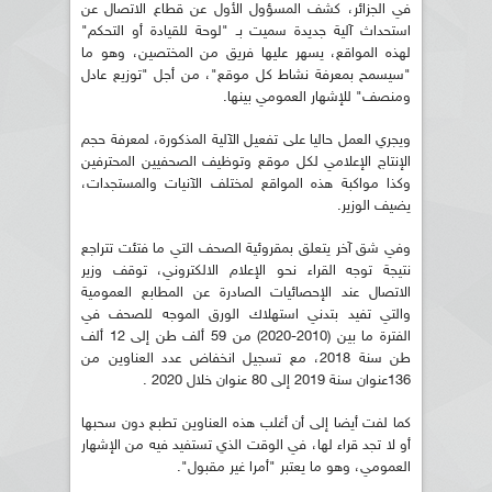
في الجزائر، كشف المسؤول الأول عن قطاع الاتصال عن
استحداث آلية جديدة سميت بـ "لوحة للقيادة أو التحكم"
لهذه المواقع، يسهر عليها فريق من المختصين، وهو ما
"سيسمح بمعرفة نشاط كل موقع"، من أجل "توزيع عادل
ومنصف" للإشهار العمومي بينها.
ويجري العمل حاليا على تفعيل الآلية المذكورة، لمعرفة حجم
الإنتاج الإعلامي لكل موقع وتوظيف الصحفيين المحترفين
وكذا مواكبة هذه المواقع لمختلف الآنيات والمستجدات،
يضيف الوزير.
وفي شق آخر يتعلق بمقروئية الصحف التي ما فتئت تتراجع
نتيجة توجه القراء نحو الإعلام الالكتروني، توقف وزير
الاتصال عند الإحصائيات الصادرة عن المطابع العمومية
والتي تفيد بتدني استهلاك الورق الموجه للصحف في
الفترة ما بين (2010-2020) من 59 ألف طن إلى 12 ألف
طن سنة 2018، مع تسجيل انخفاض عدد العناوين من
136عنوان سنة 2019 إلى 80 عنوان خلال 2020 .
كما لفت أيضا إلى أن أغلب هذه العناوين تطبع دون سحبها
أو لا تجد قراء لها، في الوقت الذي تستفيد فيه من الإشهار
العمومي، وهو ما يعتبر "أمرا غير مقبول".