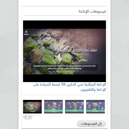
فيديوهات الإذاعة
رئيس اللجنة الوطنية الجزائرية للتضامن مع الشعب
الإذاعة الجزائرية تحي الذكرى 59 لبسط السيادة على
الإذاعة والتلفزيون
الصحراوي السيد سعيد العياشي
كل الفيديوهات