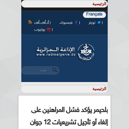
Français
آر أس أس
تويتر
فيسبوك
يوتيوب
‏بحث ‏
استمارة البحث
بلحيمر يؤكد فشل المراهنين على
إلغاء أو تأجيل تشريعيات 12 جوان