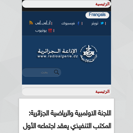
Français
آر أس أس
تويتر
فيسبوك
يوتيوب
‏بحث ‏
استمارة البحث
اللجنة الاولمبية والرياضية الجزائرية:
المكتب التنفيذي يعقد اجتماعه الأول