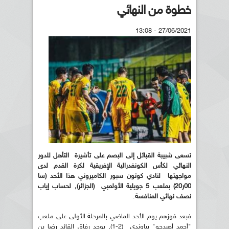
خطوة من النهائي
27/06/2021 - 13:08
تسعى شبيبة القبائل إلى البصم على تأشيرة التأهل للدور
النهائي لكأس الكونفدرالية الإفريقية لكرة القدم لدى
مواجهتها لنادي كوتون سبور الكاميروني هذا الأحد (سا
00ر20) بملعب 5 جويلية الأولمبي (الجزائر), لحساب إياب
نصف نهائي المنافسة
.
فبعد فوزهم يوم الأحد الماضي بالمرحلة الأولى على ملعب
"أحمد أهيدجو" بياوندي (2-1), يوجد رفاق القائد رضا بن