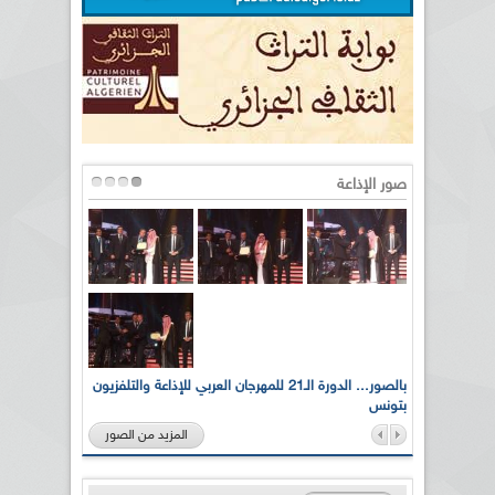
صور الإذاعة
لى أرواح
بالصور... الدورة الـ21 للمهرجان العربي للإذاعة والتلفزيون
بتونس
المزيد من الصور