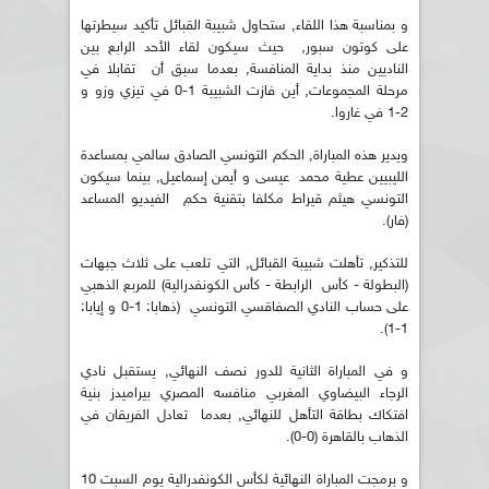
و بمناسبة هذا اللقاء, ستحاول شبيبة القبائل تأكيد سيطرتها
على كوتون سبور, حيث سيكون لقاء الأحد الرابع بين
الناديين منذ بداية المنافسة, بعدما سبق أن تقابلا في
مرحلة المجموعات, أين فازت الشبيبة 1-0 في تيزي وزو و
2-1 في غاروا.
ويدير هذه المباراة, الحكم التونسي الصادق سالمي بمساعدة
الليبيين عطية محمد عيسى و أيمن إسماعيل, بينما سيكون
التونسي هيثم قيراط مكلفا بتقنية حكم الفيديو المساعد
(فار).
للتذكير, تأهلت شبيبة القبائل, التي تلعب على ثلاث جبهات
(البطولة - كأس الرابطة - كأس الكونفدرالية) للمربع الذهبي
على حساب النادي الصفاقسي التونسي (ذهابا: 1-0 و إيابا:
1-1).
و في المباراة الثانية للدور نصف النهائي, يستقبل نادي
الرجاء البيضاوي المغربي منافسه المصري بيراميدز بنية
افتكاك بطاقة التأهل للنهائي, بعدما تعادل الفريقان في
الذهاب بالقاهرة (0-0).
و برمجت المباراة النهائية لكأس الكونفدرالية يوم السبت 10