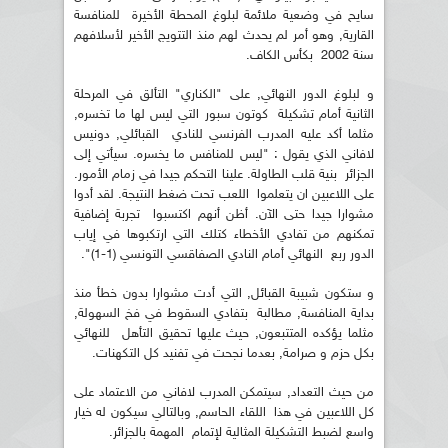
سايح في وضعية ملائمة لبلوغ المحطة الأخيرة للمنافسة
القارية, وهو أمر لم يحدث لهم منذ التتويج الأخير لأسلافهم
سنة 2002 بكأس الكاف.
و لبلوغ الدور النهائي, على "الكناري" التألق في المرحلة
الثانية أمام تشكيلة كوتون سبور التي ليس لها ما تخسره,
مثلما أكد عليه المدرب الفرنسي للنادي القبائلي, دونيس
لافاني الذي يقول : "ليس للمنافس ما يخسره. سيأتي إلى
الجزائر بنية قلب الطاولة. علينا التحكم جيدا في زمام الأمور.
على اللاعبين ان يتعلموا اللعب تحت ضغط النتيجة. لقد أدوا
مشوارا جيدا حتى الآن. أظن أنهم اكتسبوا تجربة إضافية
تمكنهم من تفادي الأخطاء كتلك التي ارتكبوها في إياب
الدور ربع النهائي أمام النادي الصفاقسي التونسي (1-1)".
و ستكون شبيبة القبائل, التي أدت مشوارا بدون خطأ منذ
بداية المنافسة, مطالبة بتفادي السقوط في فخ السهولة,
مثلما يؤكده المتتبعون, حيث عليها تحقيق التأهل للنهائي
بكل حزم و صرامة, بعدما نجحت في تفنيد كل التكهنات.
من حيث التعداد, سيتمكن المدرب لافاني من الاعتماد على
كل اللاعبين في هذا اللقاء الحاسم, وبالتالي سيكون له خيار
واسع لضبط التشكيلة المثالية لإتمام المهمة بالجزائر.