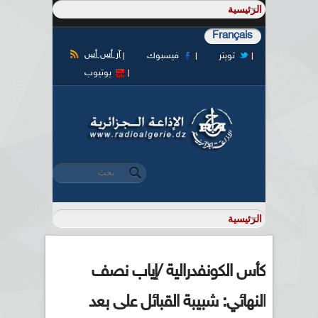
Français
آر أس أس
تويتر
فيسبوك
يوتيوب
‏بحث ‏
استمارة البحث
كأس الكونفدرالية /إياب نصف
النهائي: شبيبة القبائل على بعد