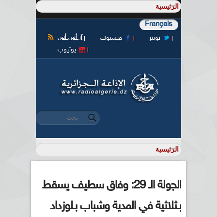
Français
آر أس أس
تويتر
فيسبوك
يوتيوب
‏بحث ‏
استمارة البحث
الجولة الـ 29: وفاق سطيف يسقط
بـثلاثية في المدية وشباب بـلوزداد