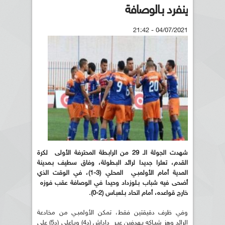
ينفرد بـالوصافة
04/07/2021 - 21:42
شهدت الجولة الـ 29 من الرابـطة المحترفة الأولى لكرة
القدم، تعثرا جديدا لرائد البـطولة، وفاق سطيف بـمدينة
المدية أمام الأولمبـي المحلي (3-1)، في الوقت الذي
أضحى فيه شباب بـلوزداد وحيدا في الوصافة عقب فوزه
خارج قواعده، أمام اتحاد بـلعبـاس (2-0).
وفي ظرف دقيقتين فقط، تمكن الأولمبـي من مخادعة
الرائد وهز شبـاكه بـهدفين عبـر داداش (د4) وبـاعلي (د5) على