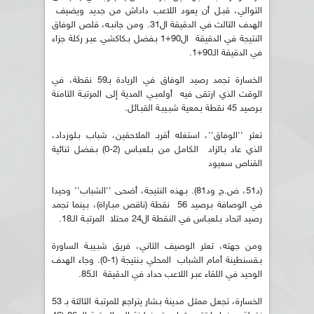
التوالي، قبـل أن يعود اللاعب داداش من جديد ويضيف
الهدف الثالث في الدقيقة ال31. ومن جانبـه، قلص الوفاق
النتيجة في الدقيقة ال90+1 بـفضل بـكاكشي عبـر ركلة جزاء
في الدقيقة الـ90+1.
الخسارة تجمد رصيد الوفاق في الريادة بـ59 نقطة، في
الوقت الذي ارتقى فيه أولمبـي المدية إلى المرتبـة الثامنة
بـرصيد 45 نقطة بـمعية شبـيبـة القبـائل.
تعثر ''الوفاق''، استغله أقربـ الملاحقين، شباب بـلوزداد،
الذي عاد بـالزاد الكامل من بـلعبـاس (2-0) بـفضل ثنائية
القناص سعيود
(د51، ض.ج ود81). بـهذه النتيجة، أضحى ''الشباب'' وحيدا
في الوصافة بـرصيد 56 نقطة (ناقص مبـاراة)، بـينما تجمد
رصيد اتحاد بـلعبـاس في النقطة ال24 محتلا المرتبـة الـ18.
ومن جهته، تعثر الوصيف الثاني، فريق شبـيبـة الساورة
بـقسنطينة أمام الشباب المحلي بـنتيجة (1-0). وجاء الهدف
الوحيد في اللقاء عبـر اللاعب حداد في الدقيقة الـ85.
الخسارة، تجعل ممثل مدينة بـشار يتراجع للمرتبـة الثالثة بـ 53