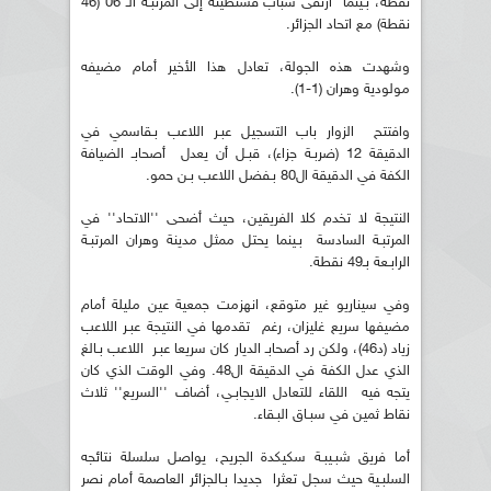
نقطة، بـينما ارتقى شباب قسنطينة إلى المرتبـة الـ 06 (46
نقطة) مع اتحاد الجزائر.
وشهدت هذه الجولة، تعادل هذا الأخير أمام مضيفه
مولودية وهران (1-1).
وافتتح الزوار باب التسجيل عبـر اللاعب بـقاسمي في
الدقيقة 12 (ضربـة جزاء)، قبـل أن يعدل أصحابـ الضيافة
الكفة في الدقيقة ال80 بـفضل اللاعب بـن حمو.
النتيجة لا تخدم كلا الفريقين، حيث أضحى ''الاتحاد'' في
المرتبـة السادسة بـينما يحتل ممثل مدينة وهران المرتبـة
الرابـعة بـ49 نقطة.
وفي سيناريو غير متوقع، انهزمت جمعية عين مليلة أمام
مضيفها سريع غليزان، رغم تقدمها في النتيجة عبـر اللاعب
زياد (د46)، ولكن رد أصحابـ الديار كان سريعا عبـر اللاعب بـالغ
الذي عدل الكفة في الدقيقة ال48. وفي الوقت الذي كان
يتجه فيه اللقاء للتعادل الايجابـي، أضاف ''السريع'' ثلاث
نقاط ثمين في سبـاق البـقاء.
أما فريق شبـيبـة سكيكدة الجريح، يواصل سلسلة نتائجه
السلبـية حيث سجل تعثرا جديدا بـالجزائر العاصمة أمام نصر