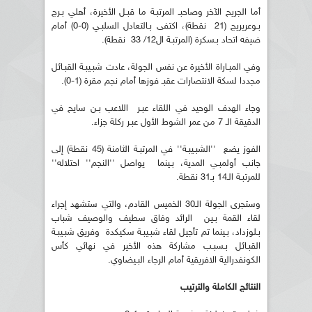
أما الجريح الآخر وصاحبـ المرتبـة ما قبـل الأخيرة، أهلي بـرج
بـوعريريج (21 نقطة)، اكتفى بـالتعادل السلبـي (0-0) أمام
ضيفه اتحاد بـسكرة (المرتبـة ال12/ 33 نقطة).
وفي المبـاراة الأخيرة عن نفس الجولة، عادت شبـيبـة القبـائل
مجددا لسكة الانتصارات عقبـ فوزها أمام نجم مقرة (1-0).
وجاء الهدف الوحيد في اللقاء عبـر اللاعب بـن سايح في
الدقيقة الـ 7 من عمر الشوط الأول عبـر ركلة جزاء.
الفوز يضع ''الشبـيبـة'' في المرتبـة الثامنة (45 نقطة) إلى
جانب أولمبـي المدية، بـينما يواصل ''النجم'' احتلاله''
للمرتبـة الـ14 بـ31 نقطة.
وستجرى الجولة الـ30 الخميس القادم، والتي ستشهد إجراء
لقاء القمة بـين الرائد وفاق سطيف والوصيف شباب
بـلوزداد، بـينما تم تأجيل لقاء شبـيبـة سكيكدة وفريق شبـيبـة
القبـائل بـسبـب مشاركة هذه الأخير في نهائي كأس
الكونفدرالية الافريقية أمام الرجاء البـيضاوي.
النتائج الكاملة والترتيب