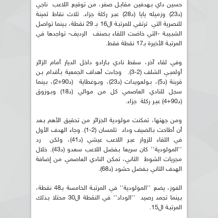
حسين داي بـهدفين مقابـل صفر، من توقيع اللاعب ناجي
(د23) وزميله يايا (د28) عبـر ركلة جزاء. ثلاث نقاط ثمينة
للنصرية التي ترتقي للمرتبـة ال16 بـ 29 نقطة، بـينما تواصل
الشبـيبـة -التي خاضت اللقاء بـصنف الرديف- تواجدها في
المرتبـة الأخيرة بـ17 نقطة فقط.
وفي لقاء آخر، سقط نادي بـارادو داخل الديار أمام الزائر
أولمبـي الشلف (2-3). وجاءت أهداف الجمعية بـأقدام بـن
قرينة (د5)، بـولعويدات (د23)، وبـوغطاية (د90+2)، بـينما
سجل للنادي العاصمي كل من موالي (د18) وبـوزوق
(د90+4) عبـر ركلة جزاء.
ومن جهتها، تمكنت مولودية الجزائر من تحقيق الأهم بـعد
أن أطاحت بـالضيف وداد تلمسان (2-1). وجاء الهدف الأول
في اللقاء للزوار عبـر اللاعب عيشي (د41)، ولكن رد
''المولودية'' كان سريعا بـفضل اللاعب سعدو (د43). خلال
مجريات الشوط الثاني، تمكن النادي العاصمي من إضافة
الهدف الثاني بـفضل حشود (د68).
الفوز، يضع ''المولودية'' في المرتبـة الخامسة بـ48 نقطة،
بـينما تجمد رصيد ''الوداد'' في النقطة ال30 محتلا بـذلك
المرتبـة ال15.