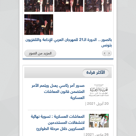
لى أرواح
بالصور... الدورة الـ21 للمهرجان العربي للإذاعة والتلفزيون
بتونس
المزيد من الصور
الأكثر قراءة
صدور أمر رئاسي يعدل ويتمم الأمر
المتضمن قانون المعاشات
العسكرية
20 أبريل 2021 |
المعاشات العسكرية : تسوية نهائية
لانشغالات المستخدمين
العسكريين خلال مرحلة الطوارئ
26 مارس 2021 |