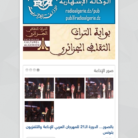
صور الإذاعة
لى أرواح
بالصور... الدورة الـ21 للمهرجان العربي للإذاعة والتلفزيون
بتونس