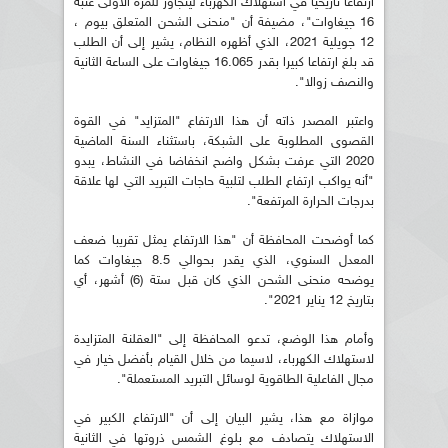
ارتفاعا تاريخيا في استهلاك الكهرباء ليتجاوز للمرة الأولى عتبة
16 جيغاوات"، مضيفة أن "منحنى الشحن المتعلق بيوم ،
12 جويلية 2021، الذي أظهره النظام، يشير إلى أن الطلب
قد بلغ ارتفاعا كبيرا بقدر 16.065 جيغاوات على الساعة الثانية
والنصف زوالا".
واعتبر المصدر ذاته أن هذا الارتفاع "المتزايد" في القوة
القصوى المطلوبة على الشبكة، باستثناء السنة الماضية
2020 التي عرفت بشكل واضح انخفاضا في النشاط، يبدو
"أنه يواكب ارتفاع الطلب لتلبية حاجات التبريد التي لها علاقة
بدرجات الحرارة المرتفعة".
كما أوضحت المحافظة أن "هذا الارتفاع يمثل تقريبا ضعف
المعدل السنوي، الذي يقدر بحوالي 8.5 جيغاوات كما
يوضحه منحنى الشحن الذي كان قبل ستة (6) أشهر، أي
بتاريخ 12 يناير 2021".
وأمام هذا الوضع، تدعو المحافظة إلى "العقلنة المتزايدة
لاستهلاك الكهرباء، لاسيما من خلال القيام بأفضل خيار في
مجال الفاعلية الطاقوية لوسائل التبريد المستعملة".
موازاة مع هذا، يشير البيان إلى أن "الارتفاع الكبير في
الاستهلاك يتصادف مع بلوغ الشمس ذروتها في الثانية