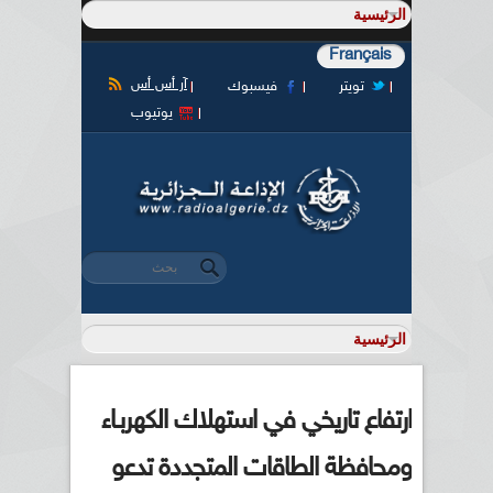
Français
آر أس أس
تويتر
فيسبوك
يوتيوب
‏بحث ‏
استمارة البحث
ارتفاع تاريخي في استهلاك الكهربـاء
ومحافظة الطاقات المتجددة تدعو