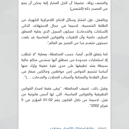
والنصف زوالا، مضيفا أن الحل المشار إليه يمكن أن ينبع
من المصدر ذاته (الشمس).
وبالفعل، فإن انتشار وسائل الانتاج اللامركزية للكهرباء من
الطاقة الشمسية، لاسيما في مجال الاستهلاك الذاتي
(السكنات والخدمات)، سيكون السبيل الذي يمليه المنطق
السليم، خاصة وأن التقنيات والقوانين المناسبة قد بلغت
مستوى متقدم جدا من النضج عبر العالم".
كما يتعلق الأمر، أيضا، حسب المحافظة، بعملية "لا تتطلب
إلا استثمارات محدودة من منطلق أنها تستدعي مبالغ مالية
بسيطة يمتد تطبيقها على مدى فترة معينة ويُراد منها
أساسا تشجيع الخواص (من مواطنين ومالكين صغار في
مجال الفلاحة والصناعة وأصحاب المحلات والخدمات ....)".
وقبل ذلك، تضيف المحافظة، "يبقى فقط اصدار القوانين
التطبيقية والقوانين المناسبة، التي لها أسس قانونية من
قبل، لاسيما من خلال القانون رقم 02-01 المؤرخ في 5
فبراير 2002".
وسوم:
,
عقلنة استهلاك الكهرباء
موجة حر