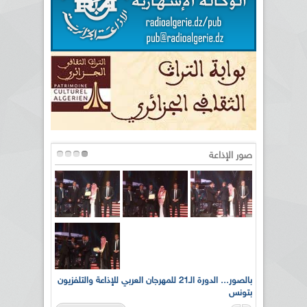
صور الإذاعة
لى أرواح
بالصور... الدورة الـ21 للمهرجان العربي للإذاعة والتلفزيون
بتونس