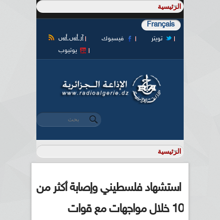
Français
آر أس أس
تويتر
فيسبوك
يوتيوب
‏بحث ‏
استمارة البحث
استشهاد فلسطيني وإصابة أكثر من
10 خلال مواجهات مع قوات