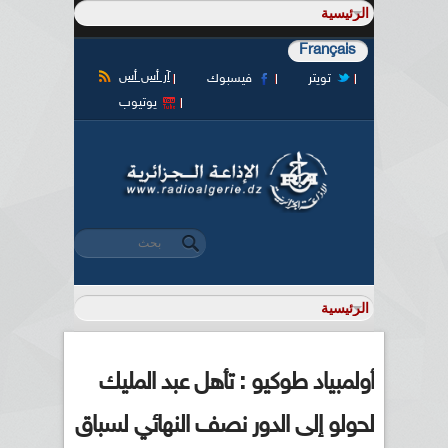
Français
آر أس أس
تويتر
فيسبوك
يوتيوب
‏بحث ‏
استمارة البحث
أولمبياد طوكيو : تأهل عبد المليك
لحولو إلى الدور نصف النهائي لسباق