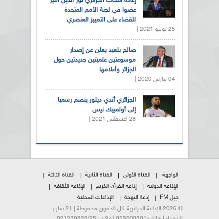
إعادة انتخاب الجزائري نور الدين أمير
عضوا في لجنة الأمم المتحدة
للقضاء على التمييز العنصري
25 يونيو 2021 |
صالح بلعيد يعلن عن إصدار
موسوعتين علميتين جديدتين حول
الجزائر وأعلامها
04 مارس 2020 |
الجزائري أندي ديلور ينضم رسميا
إلى أولمبيك نيس
28 أغسطس 2021 |
الواجهة
القناة الأولى
القناة الثانية
القناة الثالثة
الإذاعة الدولية
إذاعة القرآن الكريم
الإذاعة الثقافة
جيل FM
إذعة البهجة
الإذاعات المحلية
© 2026 الإذاعة الجزائرية. كل الحقوق محفوظة | 21 شارع
الشهداء | هاتف:023500301 | فاكس:021230823/25