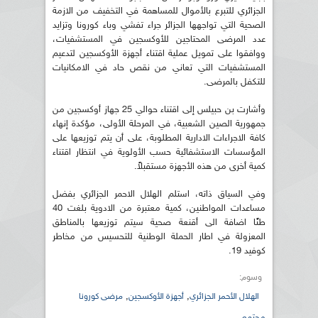
الجزائري للتبرع بالأموال للمساهمة في التخفيف من الازمة
الصحية التي تواجهها الجزائر جراء تفشي وباء كورونا وتزايد
عدد المرضى المحتاجين للأوكسجين في المستشفيات،
ووافقوا على تمويل عملية اقتناء أجهزة الأوكسجين لتدعيم
المستشفيات التي تعاني من نقص حاد في الامكانيات
للتكفل بالمرضى.
وأشارت بن حبيلس إلى اقتناء حوالي 25 جهاز أوكسجين من
جمهورية الصين الشعبية، في المرحلة الأولى، مؤكدة إنهاء
كافة الاجراءات الادارية المطلوبة، على أن يتم توزيعها على
المؤسسات الاستشفائية حسب الأولوية في انتظار اقتناء
كمية أخرى من هذه الأجهزة مستقبلاً.
وفي السياق ذاته، استلم الهلال الاحمر الجزائري بفضل
مساعدات المواطنين، كمية معتبرة من الادوية بلغت 40
طنًا اضافة الى أقنعة صحية سيتم توزيعها بالمناطق
المعزولة في اطار الحملة الوطنية للتحسيس من مخاطر
كوفيد 19.
وسوم:
,
,
الهلال الأحمر الجزائري
أجهزة الأوكسجين
مرضى كورونا
مجتمع