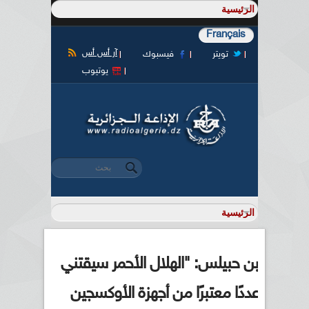
Français
آر أس أس
تويتر
فيسبوك
يوتيوب
‏بحث ‏
استمارة البحث
بن حبيلس: "الهلال الأحمر سيقتني
عددًا معتبرًا من أجهزة الأوكسجين