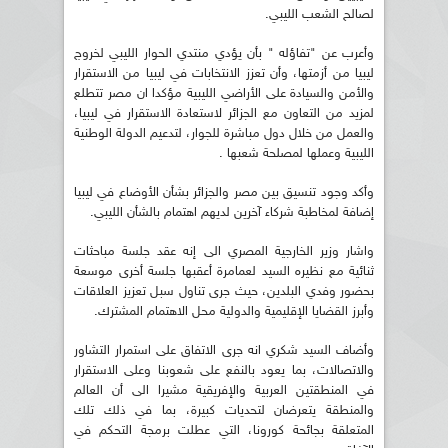
لصالح الشعب الليبي.
وأعرب عن "تفاؤله " بأن يؤدي منتدي الحوار الليبي لخروج
ليبيا من أزمتها، وأن تعزز الانتخابات في ليبيا من الاستقرار
والأمن والسيادة على الأراضي الليبية مؤكدا ان مصر تتطلع
لمزيد من التعاون مع الجزائر لاستعادة الاستقرار في ليبيا،
والعمل من خلال دول مباشرة للجوار، لتدعيم الدولة الوطنية
الليبية وعملها لمصلحة شعبها .
وأكد وجود تنسيق بين مصر والجزائر بشأن الأوضاع في ليبيا
إضافة لمخاطبة شركاء آخرين لديهم اهتمام بالشأن الليبي.
واشار وزير الخارجية المصري الى إنه عقد جلسة مباحثات
ثنائية مع نظيره السيد لعمامرة أعقبها جلسة أخرى موسعة
بحضور وفدي البلدين، حيث جرى تناول سبل تعزيز العلاقات
وأبرز القضايا الإقليمية والدولية محل الاهتمام المشترك.
وأضاف السيد شكري انه جرى الاتفاق على استمرار التشاور
والاتصالات، بما يعود بالنفع على شعوبنا وعلى الاستقرار
في المنطقتين العربية والإفريقية مشيرا الى أن العالم
والمنطقة يتعرضان لتحديات كبيرة، بما في ذلك تلك
المتعلقة بجائحة كورونا، التي عطلت برمجة التحكم في