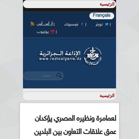
Français
آر أس أس
تويتر
فيسبوك
يوتيوب
‏بحث ‏
استمارة البحث
لعمامرة ونظيره المصري يؤكدان
عمق علاقات التعاون بين البلدين