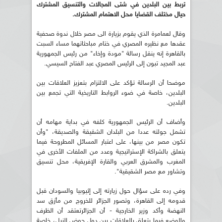
تربط بين البلدين في شتى المجالات والتنسيق المشترك
حيال مختلف القضايا محل الاهتمام المشترك.
وقال لعمامرة الذي يقوم بزيارة الى مصر خلال ندوة صحفية
عقدها مع نظيره المصري في ختام مباحثاتهما مساء السبت
بالقاهرة إنه ينقل رسالة "مودة وإخاء" من رئيس الجمهورية
عبد المجيد تبون إلى الرئيس المصري عبد الفتاح السيسي.
موضحا أن الرسالة تؤكد على الالتزام بتعزيز العلاقات بين
البلدين، خاصة في ضوء الروابط التاريخية التي تجمع بين
البلدين.
وأضاف أن الرئيس الجمهورية كلفه في بداية مهامه أن
تشمل جولته عددا من البلدان الشقيقة والصديقة، "وأن
تكون مصر من بينها، على اعتبار المسائل المطروحة فيما
يتعلق بالشراكة الإستراتيجية وعدد من الملفات الأخرى في
المغرب والمشرق العربي والقارة الإفريقية، محل تنسيق
وتشاور مع مصر الشقيقية".
وفي رده على سؤال حول زيارته إلى إثيوبيا والسودان قبل
قدومه إلى القاهرة، وتصور الجزائر للخروج من مأزق سد
النهضة وأكد وزير الخارجية - أن الجزائرتعتقد أن الظرف
والوضع فيما يتعلق بالعلاقات بين دول حوض النيل، خاصة