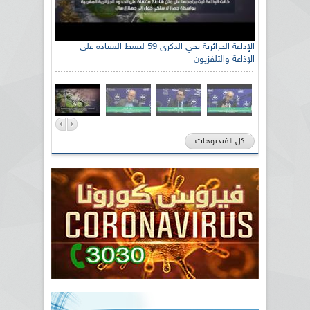
رئيس اللجنة الوطنية الجزائرية للتضامن مع الشعب
الإذاعة الجزائرية تحي الذكرى 59 لبسط السيادة على
الإذاعة والتلفزيون
الصحراوي السيد سعيد العياشي
كل الفيديوهات