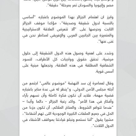
مصر وإثيوبيا والسودان تمر بمرحلة" دقيقة".
وابرز ان اهتمام الجزائر بهذا الموضوع باعتباره "أساسي
بالنسبة لدول شقيقة وصديقة"، مؤكدا موقف الجزائر
الثابت وحرصها على "آلا تتعرض العلاقة الاستراتيجية
والمتميزة بين الجانبين العربي والإفريقي لمخاطر نحن في
غنى عنها".
وشدد على اهمية وصول هذه الدول الشقيقة إلى حلول
مرضية، تحقق حقوق وواجبات كل الأطراف، لتسود
الشفافية المطلقة في هذه العلاقة، وتجعلها مبنية على
أسس قوية.
وقال لعمامرة إن سد النهضة "موضوع عالمي" اجتمع من
أجله مجلس الأمن الدولي، و"ينظر له في عدة منابر باعتباره
قضية مهمة، فلابد أن نكون فكرة كاملة وأن نسهم بآراء
وأفكار في هذا الأمر" .واكد رغبة الجزائر - دائما وأبدا –
"عندما تتوافر الشروط، والمناخ الملائم، أن تكون جزءا من
الحل في جميع الملفات الكبيرة الوجودية التى تهم أشقاءنا"،
مشيرا يقول "أننا نستمع ونبلغ قيادتنا بمواقف الأشقاء في
الدول الثلاث".