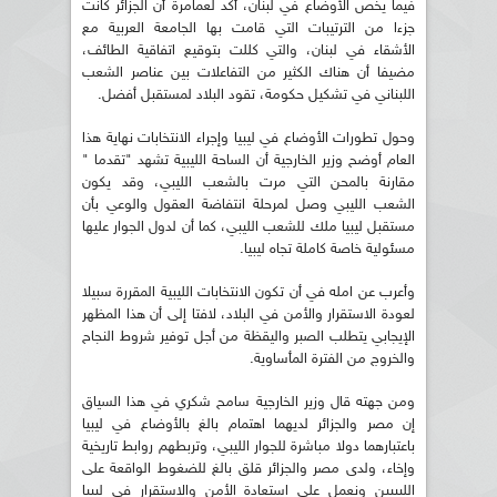
فيما يخص الأوضاع في لبنان، أكد لعمامرة أن الجزائر كانت
جزءا من الترتيبات التي قامت بها الجامعة العربية مع
الأشقاء في لبنان، والتي كللت بتوقيع اتفاقية الطائف،
مضيفا أن هناك الكثير من التفاعلات بين عناصر الشعب
اللبناني في تشكيل حكومة، تقود البلاد لمستقبل أفضل.
وحول تطورات الأوضاع في ليبيا وإجراء الانتخابات نهاية هذا
العام أوضح وزير الخارجية أن الساحة الليبية تشهد "تقدما "
مقارنة بالمحن التي مرت بالشعب الليبي، وقد يكون
الشعب الليبي وصل لمرحلة انتفاضة العقول والوعي بأن
مستقبل ليبيا ملك للشعب الليبي، كما أن لدول الجوار عليها
مسئولية خاصة كاملة تجاه ليبيا.
وأعرب عن امله في أن تكون الانتخابات الليبية المقررة سبيلا
لعودة الاستقرار والأمن في البلاد، لافتا إلى أن هذا المظهر
الإيجابي يتطلب الصبر واليقظة من أجل توفير شروط النجاح
والخروج من الفترة المأساوية.
ومن جهته قال وزير الخارجية سامح شكري في هذا السياق
إن مصر والجزائر لديهما اهتمام بالغ بالأوضاع في ليبيا
باعتبارهما دولا مباشرة للجوار الليبي، وتربطهم روابط تاريخية
وإخاء، ولدى مصر والجزائر قلق بالغ للضغوط الواقعة على
الليبيين ونعمل على استعادة الأمن والاستقرار في ليبيا