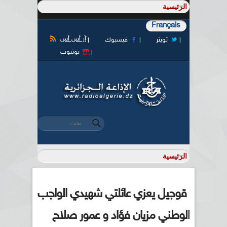
Français
آر أس أس
تويتر
فيسبوك
يوتيوب
‏بحث ‏
استمارة البحث
قوجيل يعزي عائلتي شهيدي الواجب
الوطني مزيان فؤاد و عمور صلاح