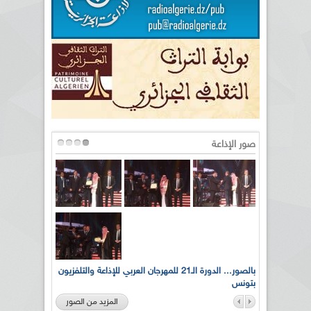
صور الإذاعة
لى أرواح
بالصور... الدورة الـ21 للمهرجان العربي للإذاعة والتلفزيون
بتونس
المزيد من الصور