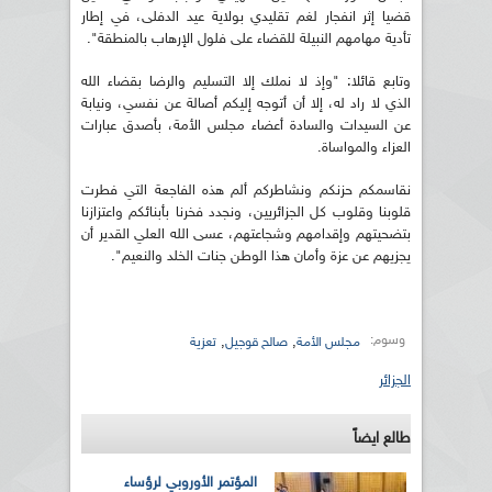
قضيا إثر انفجار لغم تقليدي بولاية عيد الدفلى، في إطار
تأدية مهامهم النبيلة للقضاء على فلول الإرهاب بالمنطقة".
وتابع قائلا: "وإذ لا نملك إلا التسليم والرضا بقضاء الله
الذي لا راد له، إلا أن أتوجه إليكم أصالة عن نفسي، ونيابة
عن السيدات والسادة أعضاء مجلس الأمة، بأصدق عبارات
العزاء والمواساة.
نقاسمكم حزنكم ونشاطركم ألم هذه الفاجعة التي فطرت
قلوبنا وقلوب كل الجزائريين، ونجدد فخرنا بأبنائكم واعتزازنا
بتضحيتهم وإقدامهم وشجاعتهم، عسى الله العلي القدير أن
يجزيهم عن عزة وأمان هذا الوطن جنات الخلد والنعيم".
وسوم:
,
,
مجلس الأمة
صالح قوجيل
تعزية
الجزائر
طالع ايضاً
المؤتمر الأوروبي لرؤساء