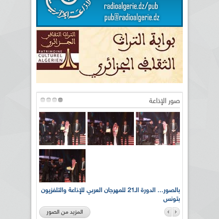
صور الإذاعة
لى أرواح
بالصور... الدورة الـ21 للمهرجان العربي للإذاعة والتلفزيون
بتونس
المزيد من الصور