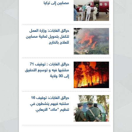
مصابين إلى تركيا
حرائق الغابات: وزارة العمل
تتكفل بتحويل ثمانية مصابين
للعلاج بالخارج
حرائق الغابات : توقيف 71
مشتبها فيه و توسيع التحقيق
إلى 30 ولاية
حرائق الغابات: توقيف 16
مشتبه فيهم ينشطون في
تنظيم "ماك" الارهابي