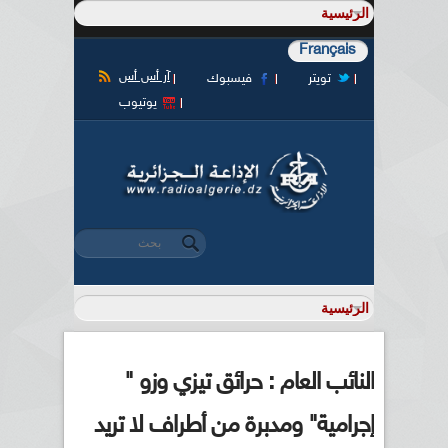
Français
آر أس أس
تويتر
فيسبوك
يوتيوب
‏بحث ‏
استمارة البحث
النائب العام : حرائق تيزي وزو "
إجرامية" ومدبرة من أطراف لا تريد