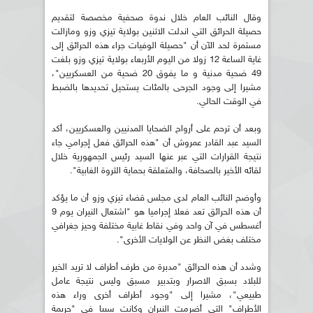
وقال النائب العام خلال ندوة صحفية مخصصة لتقديم
حصيلة الحرائق التي اندلت الاثنين بولاية تيزي وزو ومازالت
مستمرة لحد الآن أن "حصيلة الوفيات جراء هذه الحرائق إلى
غاية الساعة 12 زولا من اليوم الأربعاء بولاية تيزي وزو بلغت
49 ضحية مدنية و ما يفوق 20 ضحية من العسكريين"،
مشيرا إلى وجود الجرحى بالمئات يستحيل تحديدها بالضبط
في الوقت الحالي.
وبعد أن ترحم على أرواح الضحايا المدنيين والعسكريين، أكد
السيد عبد القادر عمروش أن "هذه الحرائق فعل إجرامي جاء
نتيجة القرارات التي عبر عنها السيد رئيس الجمهورية خلال
لقائه الأخير بالصحافة، والمتعلقة بحماية الثروة الغابية".
وأوضح النائب العام لدى مجلس قضاء تيزي وزو أن ما يؤكد
أن هذه الحرائق تعد فعلا إجراميا هو "اشتعال النيران يوم 9
أغسطس في آن واحد وفي نقاط غابية مختلفة وحيز جغرافي
مختلف بغض النظر عن الولايات الأخرى".
وشدد أن هذه الحرائق "مدبرة من طرف أطراف لا تريد الخير
للبلاد بسبق الاصرار وبتدبير مسبق وليس نتيجة عامل
طبيعي"، مشيرا إلى "وجود أطراف أخرى وراء هذه
الأطراف" التي أضرمت النيران وكانت سببا في "جريمة