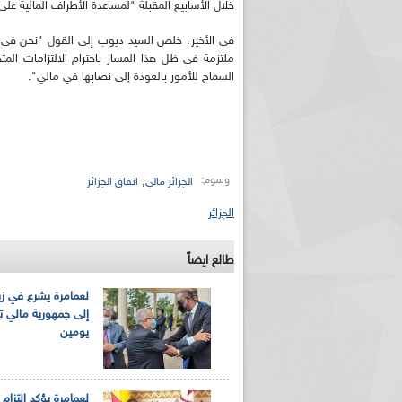
خلال الأسابيع المقبلة "لمساعدة الأطراف المالية على
في الأخير، خلص السيد ديوب إلى القول "نحن في 
ملتزمة في ظل هذا المسار باحترام الالتزامات المتخ
السماح للأمور بالعودة إلى نصابها في مالي".
وسوم:
,
الجزائر مالي
اتفاق الجزائر
الجزائر
طالع ايضاً
لعمامرة يشرع في زي
إلى جمهورية مالي ت
يومين
لعمامرة يؤكد إلتزام ا