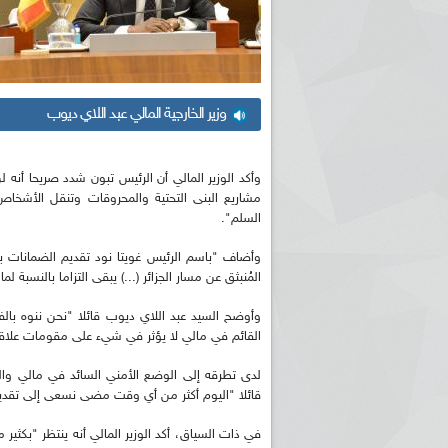
وزير الخارجية المالي عبد اللاي ديوب
وأكد الوزير المالي أن الرئيس تبون شدد صريحا أنه 
مشاريع البنى التحتية والمحروقات وتنقل الأشخا
السلم".
وأضاف "باسم الرئيس غويتا نود تقديم الضمانات بأن
المُنبثق عن مسار الجزائر (...) يبقى التزاما بالنسبة
وأوضح السيد عبد اللاي ديوب قائلا "نحن ننوه بالفر
القائم في مالي لا يؤثر في شيء على مقومات علاقتنا
قائلا "اليوم أكثر من أي وقت مضى نسعى إلى تقدير د
في ذات السياق، أكد الوزير المالي أنه ينتظر "بكثير