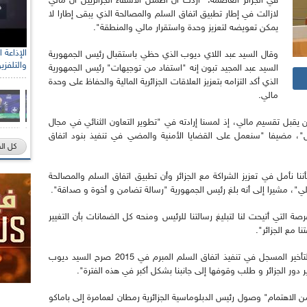
في الجزائر العاصمة: "أردت أن أطمئن الأشقاء الجزائريين أن مالي
لازالت في إطار تطبيق اتفاق السلم والمصالحة الذي يبقى إطارا لا
يمكن تعويضه لتعزيز وحدة واستقرار مالي والمنطقة".
وقال السيد عبد اللاي ديوب الذي حظي باستقبال رئيس الجمهورية
والتلفزي
السيد عبد المجيد تبون إنه "استفاد من توجيهات" رئيس الجمهورية
الذي أكد التزامه بتعزيز العلاقات الجزائرية المالية والحفاظ على وحدة
مالي.
لن يقبل تقسيم مالي، إذ لمسنا إرادته في "تطوير التعاون الثنائي في مجال
ص"، مضيفا "سنعمل على القضايا الأمنية والمضي في تنفيذ بنود اتفاق
كل ال
نا نأمل في تعزيز الشراكة مع الجزائر وأن تطبيق اتفاق السلم والمصالحة
 لمالي"، مشيرا إلى أنه بلغ رئيس الجمهورية "رسالة تضامن و أخوة و صداقة".
صة التي أتيحت لنا لتبليغ رسالتنا للرئيس ومنحه كل الضمانات بأن التغيير
 مع الجزائر".
لدى تطرقه إلى الوضع الأمني السائد في مالي والتأخير المسجل في تنفيذ اتفاق السلم المبرم في 2015 صرح السيد ديوب
ور الجزائر و طلب وقوفها إلى جانبنا بشكل أكبر في هذه الفترة".
 من الاهتمام" وصول رئيس الدبلوماسية الجزائرية رمطان لعمامرة إلى باماكو