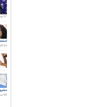
01 يونيو 2021 |
استعم
04 أكتوبر 2020 |
مشروع
03 سبتمبر 2020 |