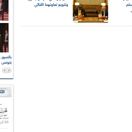
سلم
وتنويع تعاونهما الثنائي
اعات الوطنية والجهوية
الإذاعة الجزائرية تقف دقيقة صمت ترحما على أرواح شهداء
ر 2021
17 أكتوبر 1961
بتونس
الأ
20 أبريل 2021 |