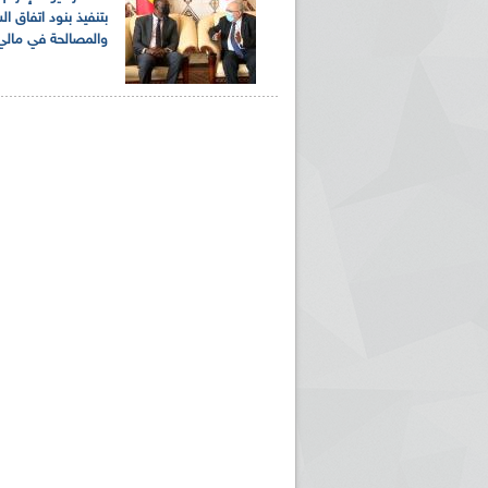
بتنفيذ بنود اتفاق ال
والمصالحة في مالي
ريم الإذاعة الجزائرية للرياضيين البارالمبيين المتوجين
بالصور... اللقاء الوطني لمديري الإذ
اليات في طوكيو
حول مرافقة وتغطية الإنتخابات المحلية لـ27 نوفمب