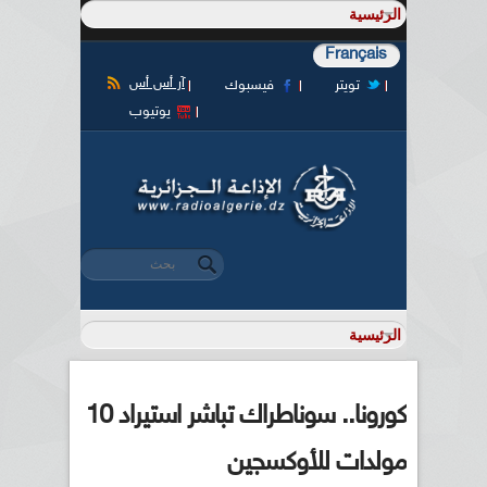
Français
آر أس أس
تويتر
فيسبوك
يوتيوب
‏بحث ‏
استمارة البحث
كورونا.. سوناطراك تباشر استيراد 10
مولدات للأوكسجين