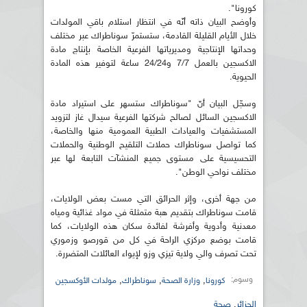
كورونا".
وأوضح البيان ذاته أنّه في انتظار استلام باقي المولدات
خلال الأيام القليلة القادمة، ستستمرّ سوناطراك عبر مختلف
وحداتها الإنتاجية ومديرياتها الفرعية الخاصة بإنتاج مادة
الاكسجين بالعمل 7/7 و24/24 ساعة لتوفير هذه المادة
الحيوية.
وسجّل البيان أنّ "سوناطراك ستسهر على استيراد مادة
الاكسجين السائل لصالح شركتها الفرعية سيدال غاز لتزويد
المستشفيات والعيادات الطبية العمومية منها والخاصة،
كما تواصل سوناطراك حملات التلقيح الوطنية والحملات
التحسيسية على مستوى جميع المنشآت التابعة لها عبر
مختلف نواحي الوطن".
من جهة أخرى، وإثر الحرائق التي مست بعض الولايات،
قامت سوناطراك بتقديم هبة متمثلة في مواد غذائية ومياه
معدنية وأدوية وأفرشة لفائدة سكان هذه الولايات، كما
قامت بوضع مركزي الراحة في كل من قورصو وزموري
تحت تصرف والي ولاية تيزي وزو لإيواء العائلات المتضررة.
وسوم:
,
,
,
كورونا
وزارة الصحة
سوناطراك
مولدات الأوكسجين
الجزائر
,
صحة