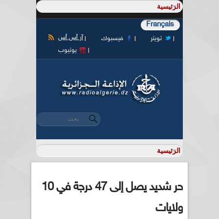
Français
آر أس أس
تويتر
فيسبوك
يوتيوب
‏بحث ‏
استمارة البحث
حر شديد يصل إلى 47 درجة في 10
ولايات