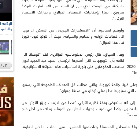
عن رضانا للرؤية الطموحة التي تمضي عليها وتيرة الشراكة الجزائرية
-التركية، في الوقت الذي نرى ان المزيد من الاستثمارات التركية
ضروري، نظرا لإمكانيات الاقتصاد الجزائري وانجازات الاقتصاد
التركي".
والتلفزي
وأوضح لعمامرة، أن "الاستثمارات الجديدة، من الممكن ان توجه
الى قطاعات الزراعة والمناجم والسياحة، حيث أن لتركيا تجربة كبيرة
في هذا المجال".
وفي السياق، قال رئيس الدبلوماسية الجزائرية، لقد "توصلنا الى
قناعة بأن التوجيهات التي أصدرها الرئيسان السيد عبد المجيد تبون
كل ال
والسيد رجب طيب اردوغان، في لقائهما شهر جانفي 2020، ساعدت الحكومتين على بلورة اساسيات هذه الشراكة الاستراتيجية،
ا".
 وعلى غيرنا جائحة كورونا، والتي عطلت كل الاهداف الطموحة التي رسمها
ك التي سيزورها غدا زميلي أوغلو في مدينة وهران".
إلى أنه استعرض رفقة نظيره التركي "عددا من الازمات وبؤر التوتر، من
همة بحلول، وكذا في تقريب وجهات النظر بين الفرقاء، وذلك من اجل فتح
تحدة".
دولة فلسطين المستقلة وعاصمتها القدس، تبقى القلب النابض لتعاوننا