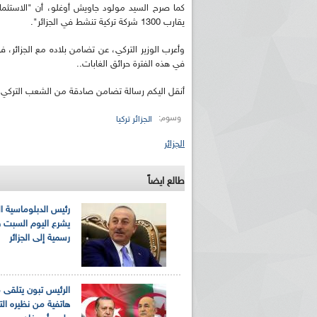
يقارب 1300 شركة تركية تنشط في الجزائر".
وأعرب الوزير التركي، عن تضامن بلاده مع الجزائر، ف
في هذه الفترة حرائق الغابات..
أنقل اليكم رسالة تضامن صادقة من الشعب التركي 
وسوم:
الجزائر تركيا
ريم الإذاعة الجزائرية للرياضيين البارالمبيين المتوجين
بالصور... اللقاء الوطني لمديري الإذ
الجزائر
اليات في طوكيو
حول مرافقة وتغطية الإنتخابات المحلية لـ27 نوفمب
طالع ايضاً
رئيس الدبلوماسية ال
يشرع اليوم السبت ف
رسمية إلى الجزائر
الرئيس تبون يتلقى 
هاتفية من نظيره ال