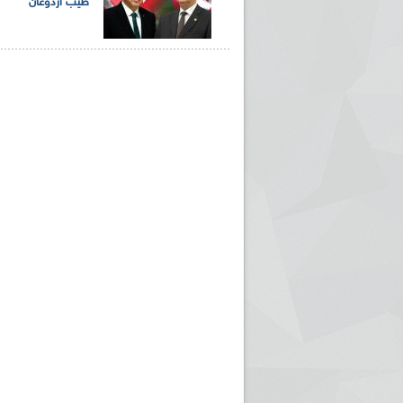
طيب أردوغان