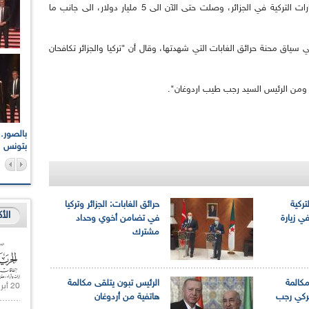
كما صرح السيد مولود جاويش أوغلو، أن "الاستثمارات التركية في الجزائر، وصلت حتى الآن الى 5 مليار دولار، الى جانب ما
ي سياق محنة حرائق الغابات التي شهدتها، وقال أن "تركيا والجزائر تكافحان
ومن الرئيس السيد رجب طيب اردوغان".
اعات الوطنية والجهوية
الإذاعة الجزائرية تقف دقيقة صمت ترحما على أرواح شهداء
ر 2021
17 أكتوبر 1961
بتونس
تركية
حرائق الغابات: الجزائر وتركيا
الأ
ي زيارة
في تضامن أخوي وحداد
مشترك
مكالمة
الرئيس تبون يتلقى مكالمة
20 أبريل 2021 |
تركي رجب
هاتفية من أردوغان