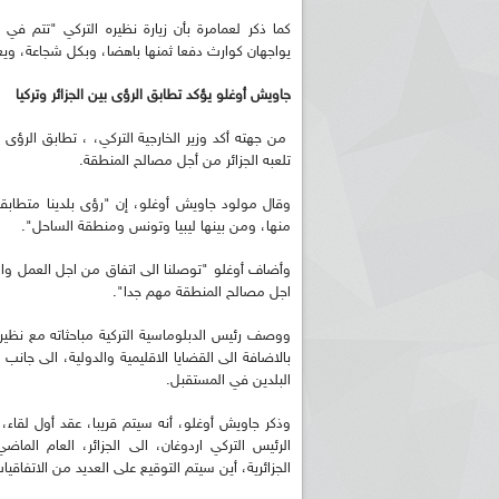
كما ذكر لعمامرة بأن زيارة نظيره التركي "تتم ف
يواجهان كوارث دفعا ثمنها باهضا، وبكل شجاعة، وي
جاويش أوغلو يؤكد تطابق الرؤى بين الجزائر وتركيا
من جهته أكد وزير الخارجية التركي، ، تطابق الرؤى بي
تلعبه الجزائر من أجل مصالح المنطقة.
وقال مولود جاويش أوغلو، إن "رؤى بلدينا متطابقة تم
منها، ومن بينها ليبيا وتونس ومنطقة الساحل".
وأضاف أوغلو "توصلنا الى اتفاق من اجل العمل والت
اجل مصالح المنطقة مهم جدا".
ووصف رئيس الدبلوماسية التركية مباحثاته مع نظيره ال
بالاضافة الى القضايا الاقليمية والدولية، الى جانب
البلدين في المستقبل.
وذكر جاويش أوغلو، أنه سيتم قريبا، عقد أول لقاء، 
الرئيس التركي اردوغان، الى الجزائر، العام الماض
الجزائرية، أين سيتم التوقيع على العديد من الاتفاقيا