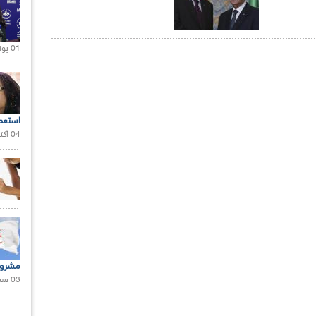
01 يونيو 2021 |
استعم
04 أكتوبر 2020 |
مشروع
03 سبتمبر 2020 |