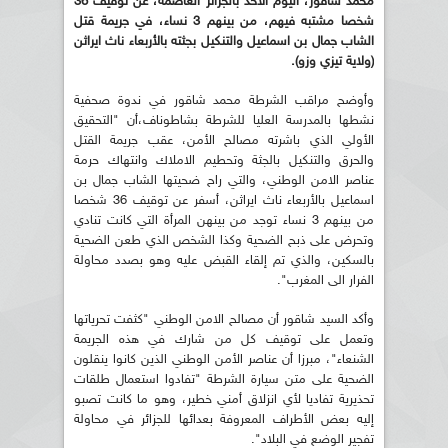
محمد شاقور، اليوم الأحد بالجزائر العاصمة، عن توقيف 36
شخصا مشتبه فيهم، من بينهم 3 نساء، في جريمة قتل
الشاب جمال بن اسماعيل والتنكيل بجثته بالأربعاء ناث ايراثن
(ولاية تيزي وزو).
وأوضح مراقب الشرطة محمد شاقور في ندوة صحفية
نشطها بالمدرسة العليا للشرطة بشاطوناف،أن "التحقيق
الأولي الذي باشرته مصالح الأمن، عقب جريمة القتل
والحرق والتنكيل بالجثة وتحطيم الاملاك وانتهاك حرمة
عناصر الامن الوطني، والتي راح ضحيتها الشاب جمال بن
اسماعيل بالأربعاء ناث ايراثن، أسفر عن توقيف 36 شخصا
من بينهم 3 نساء توجد من بينهن المرأة التي كانت تنادي
وتحرض على ذبح الضحية وكذا الشخص الذي طعن الضحية
بالسكين، والذي تم إلقاء القبض عليه وهو بصدد محاولة
الفرار الى المغرب".
وأكد السيد شاقور أن مصالح الامن الوطني "كثفت تحرياتها
وتعمل على توقيف كل من شارك في هذه الجريمة
الشنعاء"، مبرزا أن عناصر الأمن الوطني الذين كانوا ينقلون
الضحية على متن سيارة الشرطة "تفادوا استعمال طلقات
تحذيرية تفاديا لأي انزلاق أمني خطير، وهو ما كانت تصبو
إليه بعض الأطراف المعروفة بعدائها للجزائر في محاولة
تفجير الوضع في البلاد".