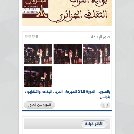
صور الإذاعة
لى أرواح
بالصور... الدورة الـ21 للمهرجان العربي للإذاعة والتلفزيون
بتونس
المزيد من الصور
الأكثر قراءة