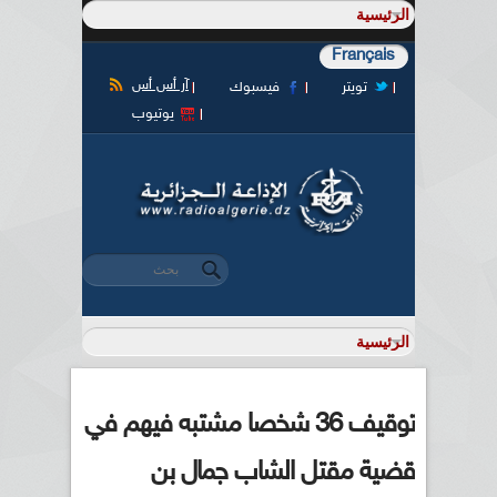
Français
آر أس أس
تويتر
فيسبوك
يوتيوب
‏بحث ‏
استمارة البحث
توقيف 36 شخصا مشتبه فيهم في
قضية مقتل الشاب جمال بن