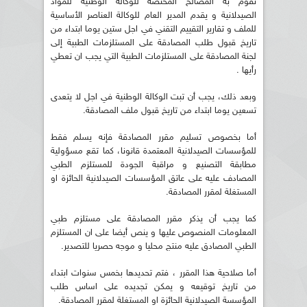
تقوم به المصالح المختصة للوكالة الوطنية للمواد
الصيدلانية و يقدم المدير العام للوكالة العناصر الأساسية
للملف و تقارير التقييم التقني في اجل ستين يوما ابتداء من
تاريخ قبول طلب المصادقة على المستلزمات الطبية إلى
لجنة المصادقة على المستلزمات الطبية التي يجب ان تعطي
رأيها .
وبعد ذلك، يجب أن تبت الوكالة الوطنية في اجل لا يتعدى
تسعين يوما ابتداء من تاريخ قبول ملف المصادقة.
أما بخصوص تسليم مقرر المصادقة فإنه يسلم فقط
للمؤسسات الصيدلانية المعتمدة قانونا، كما تقع مسؤولية
مطابقة التصنيع و مراقبة الجودة للمستلزم الطبي
المصادف عليه على عاتق المؤسسات الصيدلانية الحائزة او
المستغلة لمقرر المصادقة.
كما يجب أن يذكر مقرر المصادقة على مستلزم طبي
المعلومات المنصوص عليها و ينص أيضا على ان المستلزم
الطبي المصادق عليه منتج محليا و موجه حصريا للتصدير.
أما صلاحية هذا المقرر ، فتم تحديدها بخمس سنوات ابتداء
من تاريخ توقيعه و يمكن تجديده على اساس طلب
المؤسسة الصيدلانية الحائزة او المستغلة لمقرر المصادقة.