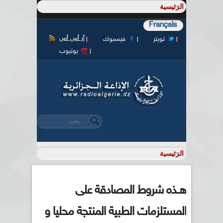
Français
آر أس أس
تويتر
فيسبوك
يوتيوب
‏بحث ‏
استمارة البحث
هــذه شروط المصادقة على
المستلزمات الطبية المنتجة محليا و