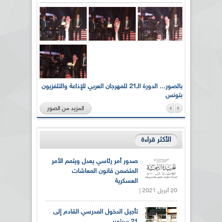
لى أرواح
بالصور... الدورة الـ21 للمهرجان العربي للإذاعة والتلفزيون
بتونس
المزيد من الصور
الأكثر قراءة
صدور أمر رئاسي يعدل ويتمم الأمر
المتضمن قانون المعاشات
العسكرية
20 أبريل 2021 |
تأجيل الدخول المدرسي القادم إلى
21 سبتمبر