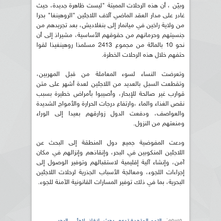
وبيّن ، أن هذه الرحلات المميتة "ليست ظاهرة جديدة، حيث
غادر على مدار العقد الماضي آلاف اللاجئين "الروهينغا" بحرا
من ولاية راخين في ميانمار إلى بنغلاديش، بعد تجريدهم من
جنسيتهم وحرمانهم من حقوقهم الأساسية، مشيراذ إلى أن
نحو 10 بالمائة من مجموع 2413 مسلمذا روهينغيذا لقوا
حتفهم خلال هذه الرحلات الخطرة.
وتعرضت النساء لسوء المعاملة من قبل المهربين،
وتقطعت السبل بالعديد من اللاجئين لعدة أشهر على متن
قوارب غير صالحة للإبحار، وأصيبوا بأمراض خطيرة بسبب
نقص الغذاء والماء ،وارتفاع درجات الحرارة والأمواج الشديدة
والعواصف، ودفعت الدول زوارقهم بعيدا إلى الوراء
ومنعتهم من النزول.
ودعت المفوضية جميع دول المنطقة إلى البحث عن
اللاجئين المنكوبين في البحر، وإنقاذهم وإنزالهم في مكان
آمن، وإنشاء آلية إقليمية لاستقبالهم وتوفير الوصول إلى
إجراءات اللجوء، ومعالجة الأسباب الجذرية لرحلات اللاجئين
البحرية، بما في ذلك توفير المسارات القانونية الآمنة للجوء.
وسوم:
,
,
,
,
الامم المتحدة تدعو
بحث
إنقاذ
لاجئي
البحر