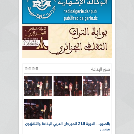
صور الإذاعة
لى أرواح
بالصور... الدورة الـ21 للمهرجان العربي للإذاعة والتلفزيون
بتونس