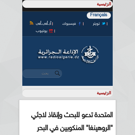
Français
آر أس أس
تويتر
فيسبوك
يوتيوب
‏بحث ‏
استمارة البحث
المتحدة تدعو للبحث وإنقاذ لاجئي
"الروهينغا" المنكوبين في البحر