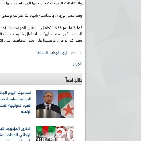
والنشاطات التي كانت تقوم بها الى جانب زوجها خلال ا
وقد قدم الوزيران بالمناسبة شهادات اعتراف وتقدير
كما قاما بمرافقة الأطفال التابعين للمؤسسات تح
للمجاهد أين قدمت لهؤلاء الاطفال شروحات وافية حو
وقد اكد الوزيران حرصهما على مبدأ المحافظة على الثو
وسوم:
اليوم الوطني للمجاهد
الجزائر
طالع ايضاً
لعمامرة: اليوم الوط
للمجاهد مناسبة نست
القوة لمواجهة التحد
الراهنة
الذكرى المزدوجة للي
الوطني للمجاهد: منا