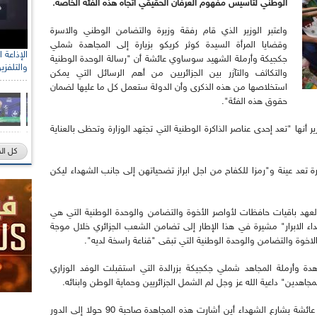
الوطني لتأسيس مفهوم العرفان الحقيقي اتجاه هذه الفئة الخاصة.
واعتبر الوزير الذي قام رفقة وزيرة والتضامن الوطني والاسرة
وقضايا المرأة السيدة كوثر كريكو بزيارة إلى المجاهدة شملي
جكجيكة وأرملة الشهيد سوساوي عائشة أن "رسالة الوحدة الوطنية
والتلفزي
والتكاثف والتآزر بين الجزائريين من أهم الرسائل التي يمكن
استخلاصها من هذه الذكرى وأن الدولة ستعمل كل ما عليها لضمان
حقوق هذه الفئة".
ها "تعد إحدى عناصر الذاكرة الوطنية التي تجتهد الوزارة وتحظى بالعناية
كل ال
ة تعد عينة و"رمزا للكفاح من اجل ابراز تضحياتهن إلى جانب الشهداء ليكن
العهد باقيات حافظات لأواصر الأخوة والتضامن والوحدة الوطنية التي هي
ء الابرار" مشيرة في هذا الإطار إلى تضامن الشعب الجزائري خلال موجة
الاخوة والتضامن والوحدة الوطنية التي تبقى "قناعة راسخة لديه".
هدة وأرملة المجاهد شملي جكجيكة بزرالدة التي استقبلت الوفد الوزاري
مجاهدين" داعية الله عز وجل لم الشمل الجزائريين وحماية الوطن وابنائه.
وكانت المحطة الثانية منزل أرملة الشهيد سوساوي عائشة بشارع الشهداء أين أشارت هذه المجاهدة صاحبة 90 حولا إلى الدور