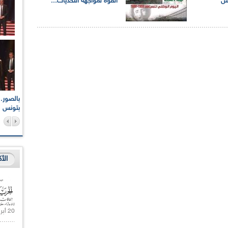
وس
القوة لمواجهة التحديات...
اعات الوطنية والجهوية
الإذاعة الجزائرية تقف دقيقة صمت ترحما على أرواح شهداء
ر 2021
17 أكتوبر 1961
بتونس
الأ
20 أبريل 2021 |