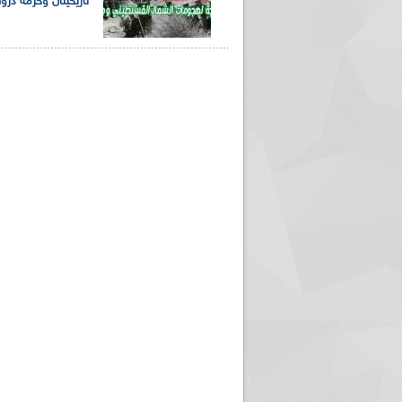
تاريخيتان وحزمة در
ريم الإذاعة الجزائرية للرياضيين البارالمبيين المتوجين
بالصور... اللقاء الوطني لمديري الإذ
اليات في طوكيو
حول مرافقة وتغطية الإنتخابات المحلية لـ27 نوفمب