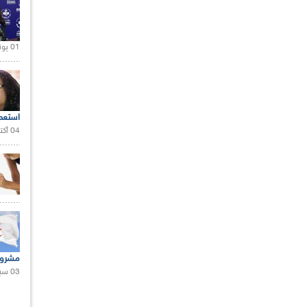
01 يونيو 2021 |
استعم
04 أكتوبر 2020 |
مشروع
03 سبتمبر 2020 |