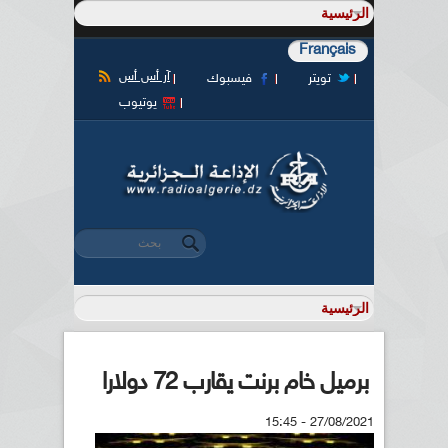
Français
آر أس أس
تويتر
فيسبوك
يوتيوب
‏بحث ‏
استمارة البحث
برميل خام برنت يقارب 72 دولارا
27/08/2021 - 15:45