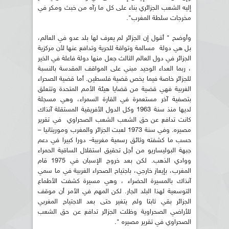
إليه الشعب الجزائري بناء على كل ما رآه من خبث ومكر في
مخرجات سلطة المغرب".
وأوضح " أقول إن الجزائر لم يعرف لها بلد عدو في العالم،
بل هي دولة مسالمة وتواقة للحرية وتدافع عنها لأن مركزية
الجزائر في دول العالم الثالث جعل منها دولة فاعلة في الخير
، ربما العداء الوحيد مبني على المواقف المقدسة بالنسبة
للجزائر خاصة فيما يخص قضية فلسطين. أما قضية الصحراء
الغربية فهي قضية من قضايا هيئة الأمم المتحدة وتتعلق
بتصفية آخر مستعمرة في القارة السمراء، وهي مسجلة
لديها منذ سنة 1963 وكل الدول الأفريقية المستقلة آنذاك
كانت تدافع عن حق الشعب الشعب الصحراوي في تقرير
مصيره. وفي سنة 1973 لعبت الجزائر والمغرب وموريتانيا –
حسب ما كشفته وثائق رسمية مغربية- دورا كبيرا في دعم
جبهة البوليساريو من أجل تحقيق استقلال الساقية الحمراء
ووادي الذهب. لكن بعد خروج الإسبان في 1975 قام
المغرب، بإيعاز خارجي، باجتياح الصحراء الغربية في ما سمي
آنذاك بالمسيرة الحضراء ، وهي مسيرة كشفت الأطماع
التوسعية لهذا البلد الجار. لكن المهم في الأمر أن موقف
الجزائر بقي ثابتا ولم يتغير حتى بعد الاجتياح المغربي
للأراضي الصحراوية وظلت الجزائر تدافع عن حق الشعب
الصحراوي في تقرير مصيره ".