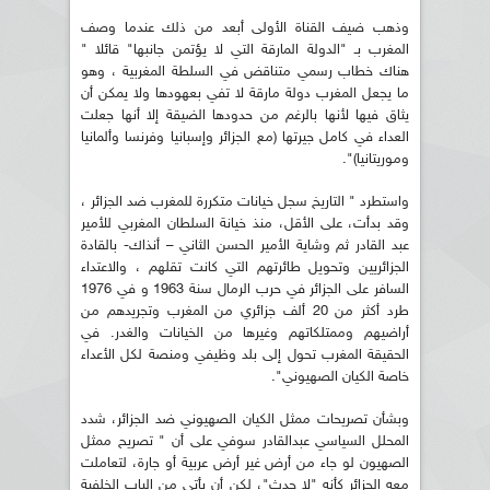
وذهب ضيف القناة الأولى أبعد من ذلك عندما وصف
المغرب بـ "الدولة المارقة التي لا يؤتمن جانبها" قائلا "
هناك خطاب رسمي متناقض في السلطة المغربية ، وهو
ما يجعل المغرب دولة مارقة لا تفي بعهودها ولا يمكن أن
يثاق فيها لأنها بالرغم من حدودها الضيقة إلا أنها جعلت
العداء في كامل جيرتها (مع الجزائر وإسبانيا وفرنسا وألمانيا
وموريتانيا)".
واستطرد " التاريخ سجل خيانات متكررة للمغرب ضد الجزائر ،
وقد بدأت، على الأقل، منذ خيانة السلطان المغربي للأمير
عبد القادر ثم وشاية الأمير الحسن الثاني – أنذاك- بالقادة
الجزائريين وتحويل طائرتهم التي كانت تقلهم ، والاعتداء
السافر على الجزائر في حرب الرمال سنة 1963 و في 1976
طرد أكثر من 20 ألف جزائري من المغرب وتجريدهم من
أراضيهم وممتلكاتهم وغيرها من الخيانات والغدر. في
الحقيقة المغرب تحول إلى بلد وظيفي ومنصة لكل الأعداء
خاصة الكيان الصهيوني".
وبشأن تصريحات ممثل الكيان الصهيوني ضد الجزائر، شدد
المحلل السياسي عبدالقادر سوفي على أن " تصريح ممثل
الصهيون لو جاء من أرض غير أرض عربية أو جارة، لتعاملت
معه الجزائر كأنه "لا حدث"، لكن أن يأتي من الباب الخلفية