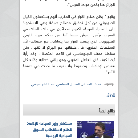
للجزائر هنا يكمن مربط الفرس".
وتابع " يظن صناع القرار في المغرب أنهم يستعملون الكيان
الصهيوني من أجل تحقيق مصالح ضيقة وهي الاستحواذ
على الصحراء الغربية، لكنهم مخطئون في ذلك. الملك في
المغرب يرأس العرش فقط أما من يحكم فهو اللوبي
الصهيوني الذي يصنع القرار بما يتماشى مع مصالحه لأن
السقطات المغربية في علاقاتها مع الجزائر لا تنتهي مثل
سقطة ممثله الدبلوماسي في الأمم المتحدة ، وقد رأينا
أيضا كيف كان العاهل المغربي وهو يلقي خطابه وكأنه كان
يتعرض لإملاءات وضغوط ولا يعرف ما يحدث في حقيقة
الـأمر".
وسوم:
,
ضيف الصباح
المحلل السياسي عبد القادر سوفي
الجزائر
طالع ايضاً
مستشار وزير السياحة للإذاعة:
نتطلع لاستقطاب السوق
السياحية الروسية