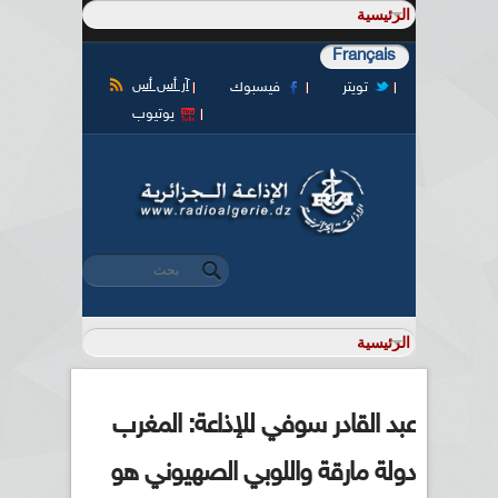
Français
آر أس أس
تويتر
فيسبوك
يوتيوب
‏بحث ‏
استمارة البحث
عبد القادر سوفي للإذاعة: المغرب
دولة مارقة واللوبي الصهيوني هو