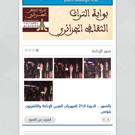
صور الإذاعة
لى أرواح
بالصور... الدورة الـ21 للمهرجان العربي للإذاعة والتلفزيون
بتونس
المزيد من الصور