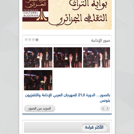
صور الإذاعة
لى أرواح
بالصور... الدورة الـ21 للمهرجان العربي للإذاعة والتلفزيون
بتونس
المزيد من الصور
الأكثر قراءة