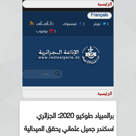
Français
آر أس أس
تويتر
فيسبوك
يوتيوب
‏بحث ‏
استمارة البحث
برالمبياد طوكيو 2020: الجزائري
اسكندر جميل عثماني يحقق الميدالية