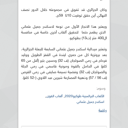
وكان الجزائري قد تفوق في مجموعته خلال الدور نصف
النهائي أين حقق توقيت 10ثا 59ج.
ويعتبر هذا الانجاز الأول من نوعه لاسكندر جميل عثماني
الذي يطمح حتما لتحقيق ألقاب أخرى خاصة في منافسة
ال400 متر (ت13) بطوكيو.
وتعتبر ميدالية اسكندر جميل عثماني السابعة للبعثة الجزائرية،
بعد برونزية كل من حمري ليندة في القفز الطويل ووليد
فرحاح في رمي الصولجان (ف 32) وحسين بتير (أقل من 65
كلغ) في الحامل بالقوة ومونية قاسمي في رمي الجلة
والصولجان (ف 32) وفضية نسيمة صايفي في رمي القرص
(ف 56 / 57) وذهبية المصارعة شيرين عبد اللاوي (-52 كلغ).
وسوم:
,
,
الألعاب البرالمبية طوكيو2020
ألعاب القوى
اسكندر جميل عثماني
رياضة