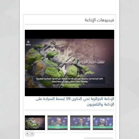
فيديوهات الإذاعة
رئيس اللجنة الوطنية الجزائرية للتضامن مع الشعب
الإذاعة الجزائرية تحي الذكرى 59 لبسط السيادة على
الإذاعة والتلفزيون
الصحراوي السيد سعيد العياشي