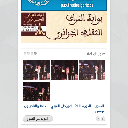
صور الإذاعة
لى أرواح
بالصور... الدورة الـ21 للمهرجان العربي للإذاعة والتلفزيون
بتونس
المزيد من الصور