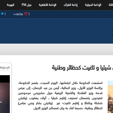
الثة
الإذاعة الدولية
إذاعة القرآن
الإذاعة الثقافية
جيل FM
البهجة
يوتيوب
شيليا و تاغيت كحظائر وطنية
فيديوها
استمعت الحكومة خلال اجتماعها، اليوم السبت، بقصر الحكومة،
برئاسة الوزير الأول، وزير الـمالية، أيمن بن عبد الرحمان، إلى عرض
قدمه وزير الفلاحة والتنمية الريفية حول مشروعي مرسومين
تنفيذيين يتضمنان تصنيف إقليم شيليا ــ أولاد يعقوب (ولايتي
خنشلة وباتنة) و إقليم تاغيت- غير (ولايتي بشار وبني عباس)
كحظائر وطنية، حسبما افاد به بيان لمصالح الوزير الاول.