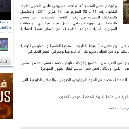
و اوضح نفس المصدر أنه تم اتخاذ مشروعي هاذين النصين تطبيقا
للقانون رقم 11 ــ 02 الـمؤرخ في 17 فبراير 2011، والـمتعلق
بالـمجالات الـمحمية في إطار التنمية الـمستدامة، بما يسمح
بالحفاظ على موروث وطني يشمل تنوع بيولوجي وعمليات
والتلفزي
السيرورة البيئية للمواقع الطبيعية، مع ضمان تنمية اجتماعية
غير على تنوع خاص نشأ نتيجة الظروف الـمناخية القاسية والتضاريس الأرضية
 في ذلك نوع من الغزلان مدرج على أنه نادر جدا ومعرض لخطر الانقراض.
كل ال
م تشكيلها في العديد من القصور والواحات تاريخيا، حسب نفس المصدر، مشيرا
 الكبير، وبالتالي تمثل ممرا أساسيا لبقاء الطيور الـمهاجرة.
 الـمنطقة، فضلا عن التنوع البيولوجي الحيواني، والـمناظر الطبيعية التي
ذكورة على قائمة الأنواع الـمحمية بموجب القانون.
,
حظائر وطنية