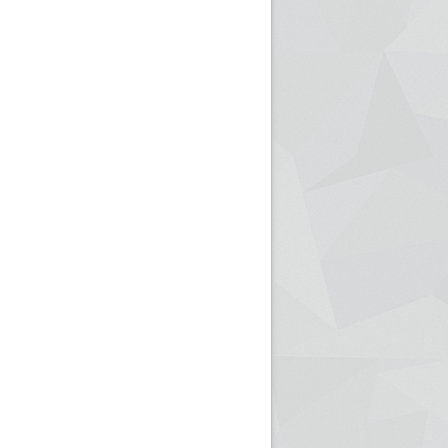
ريم الإذاعة الجزائرية للرياضيين البارالمبيين المتوجين
بالصور... اللقاء الوطني لمديري الإذ
اليات في طوكيو
حول مرافقة وتغطية الإنتخابات المحلية لـ27 نوفمب