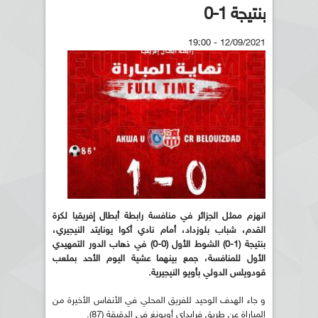
بنتيجة 1-0
12/09/2021 - 19:00
انهزم ممثل الجزائر في منافسة رابطة أبطال إفريقيا لكرة
القدم، شباب بلوزداد، أمام نادي أكوا يونايتد النيجيري،
بنتيجة (1-0) الشوط الأول (0-0) في ذهاب الدور التمهيدي
الأول للمنافسة، جمع بينهما عشية اليوم الأحد بملعب
قودويلس الدولي بأويو النيجيرية.
و جاء الهدف الوحيد للفريق المحلي في الأنفاس الأخيرة من
المباراة عن طريق فرايداي أوبونغ في الدقيقة (87).