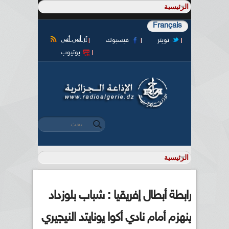
Français
آر أس أس
تويتر
فيسبوك
يوتيوب
‏بحث ‏
استمارة البحث
رابطة أبطال إفريقيا : شباب بلوزداد
ينهزم أمام نادي أكوا يونايتد النيجيري