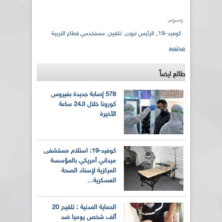
وسوم:
,
,
,
كوفيد-19
الرئيس تبون
تلقيح
مستخدمي قطاع التربية
مجتمع
طالع ايضاً
578 إصابة جديدة بفيروس
كورونا خلال الـ24 ساعة
الأخيرة
كوفيد-19: استلام مستشفى
ميداني أمريكي بالمؤسسة
المركزية لإسناد الصحة
العسكرية...
الحماية المدنية : تلقيح 20
ألف شخص يوميا ضد