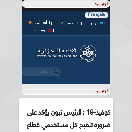
Français
آر أس أس
تويتر
فيسبوك
يوتيوب
‏بحث ‏
استمارة البحث
كوفيد-19 : الرئيس تبون يؤكد على
ضرورة تلقيح كل مستخدمي قطاع