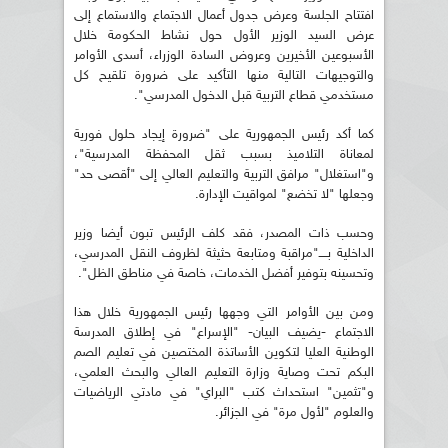
افتتاح الجلسة وعرض جدول أعمال الاجتماع والاستماع إلى
عرض السيد الوزير الأول حول نشاط الحكومة خلال
الأسبوعين الأخيرين وعروض السادة الوزراء، أسدى الأوامر
والتوجيهات التالية منها التأكيد على ضرورة تلقيح كل
مستخدمي قطاع التربية قبل الدخول المدرسي".
كما أكد رئيس الجمهورية على "ضرورة إيجاد حلول فورية
لمعاناة التلاميذ بسبب ثقل المحفظة المدرسية"،
و"استغلال" مرافق التربية والتعليم العالي إلى "أقصى حد"
وجعلها "لا تخضع" لمواقيت الإدارة.
وحسب ذات المصدر، فقد كلف الرئيس تبون أيضا وزير
الداخلية بــــ"مراقبة ومتابعة حثيثة لظروف النقل المدرسي،
وتحسينه بتوفير أفضل الخدمات، خاصة في مناطق الظل".
ومن بين الأوامر التي وجهها رئيس الجمهورية خلال هذا
الاجتماع -يضيف البيان- "الإسراع" في إطلاق المدرسة
الوطنية العليا لتكوين الأساتذة المختصين في تعليم الصم
البكم تحت وصاية وزارة التعليم العالي والبحث العلمي،
و"تثمين" استحداث كتب "البراي" في مادتي الرياضيات
والعلوم "لأول مرة" في الجزائر.