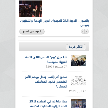
لى أرواح
بالصور... الدورة الـ21 للمهرجان العربي للإذاعة والتلفزيون
بتونس
المزيد من الصور
الأكثر قراءة
تفـاصيل "بيع" الحسن الثاني القمة
العربية للموساد!!
07 سبتمبر 2021 |
صدور أمر رئاسي يعدل ويتمم الأمر
المتضمن قانون المعاشات
العسكرية
20 أبريل 2021 |
عطار يشارك في الاجتماع الـ 23
للجنة الوزارية المشتركة لمتابعة