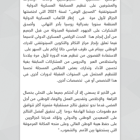
والمشرفين على تنظيم المسابقة العسكرية الدولية
السينوتقنية "الصديق الوفي" لسنة 2021 التي احتضنتها
الجزائر لأول مرة في إطار الألعاب العسكرية الدولية
المنظمة سنويا بفدرالية روسيا بأحر التهاني وأصدق
التشكرات على الجهود المضنية المبذولة من قبل الجميع
من أجل إنجاح هذا الحدث الرياضي العسكري الدولي لاسيما
فيما تعلق بإنجاز مركز التكاثر والتكوين السينوتقني للدرك
الوطني ببينام في ظرف قياسي حاثا إياكم على السهر على
الاستفادة القصوى من تنظيم هذه الدورة لأول مرة ببلادنا
واستخلاص العبر والدروس من المشاركات السابقة بغية
تحسين الأداء وتدارك بعض النقائص المسجلة تحسبا
للتنظيم المحتمل في السنوات المقبلة لدورات أخرى في
هذا التخصص أو في تخصصات أخرى.
في الأخير لا يسعني إلا أن أحثكم جميعا على التحلي بخصال
النزاهة والإخلاص وتقديس العمل والوفاء للوطني من أجل
المضي قدما نحو تحقيق نتائج مستقبلية متميزة أكثر تتوافق
مع طموحات جيشنا الهادفة دوما إلى تحقيق أفضل النتائج
على الصعيدين الوطني والدولي وتؤكد قدرتنا كجزائريين
على حفظ هيبة الوطن الغالي وعلى منحه المكانة المرموقة
التي يستحقها بين الأمم والشعوب."