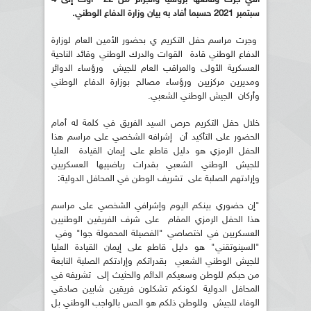
سبتمبر 2021 حسبما أفاد به بيان وزارة الدفاع الوطني.
وجرت مراسم حفل التكريم ي بحضور الأمين العام لوزارة
الدفاع الوطني قادة القوات والدرك الوطني وقائد الناحية
العسكرية الأولى والمراقب العام للجيش ورؤساء الدوائر
ومديرين مركزيين ورؤساء مصالح بوزارة الدفاع الوطني
وأركان الجيش الوطني الشعبي.
خلال حفل التكريم حرص السيد الفريق في كلمة له أمام
الحضور على التأكيد أن إشرافه الشخصي على مراسم هذا
الحفل الرمزي هو دليل قاطع على إيمان القيادة العليا
للجيش الوطني الشعبي بقدرات رياضييها العسكريين
وإرادتهم الصلبة على تشريف الوطن في المحافل الدولية:
"إن حضوري بينكم اليوم وإشرافي الشخصي على مراسم
هذا الحفل الرمزي المقام على شرف الفريقين الوطنيين
العسكريين في اختصاصي "الفصيلة المحمولة جوا" وفي
"السينوتقني" هو دليل قاطع على إيمان القيادة العليا
للجيش الوطني الشعبي بقدراتكم وإرادتكم الصلبة النابعة
من حبكم للوطن وسعيكم الدائم والحثيث إلى تشريفه في
المحافل الدولية لكونكم تشكلون فريقين شابين صادقي
الوفاء للجيش وللوطن ذلكم هو الحس بالواجب الوطني بل