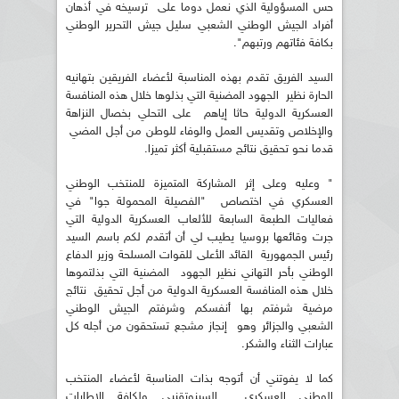
حس المسؤولية الذي نعمل دوما على ترسيخه في أذهان
أفراد الجيش الوطني الشعبي سليل جيش التحرير الوطني
بكافة فئاتهم ورتبهم".
السيد الفريق تقدم بهذه المناسبة لأعضاء الفريقين بتهانيه
الحارة نظير الجهود المضنية التي بذلوها خلال هذه المنافسة
العسكرية الدولية حاثا إياهم على التحلي بخصال النزاهة
والإخلاص وتقديس العمل والوفاء للوطن من أجل المضي
قدما نحو تحقيق نتائج مستقبلية أكثر تميزا.
" وعليه وعلى إثر المشاركة المتميزة للمنتخب الوطني
العسكري في اختصاص "الفصيلة المحمولة جوا" في
فعاليات الطبعة السابعة للألعاب العسكرية الدولية التي
جرت وقائعها بروسيا يطيب لي أن أتقدم لكم باسم السيد
رئيس الجمهورية القائد الأعلى للقوات المسلحة وزير الدفاع
الوطني بأحر التهاني نظير الجهود المضنية التي بذلتموها
خلال هذه المنافسة العسكرية الدولية من أجل تحقيق نتائج
مرضية شرفتم بها أنفسكم وشرفتم الجيش الوطني
الشعبي والجزائر وهو إنجاز مشجع تستحقون من أجله كل
عبارات الثناء والشكر.
كما لا يفوتني أن أتوجه بذات المناسبة لأعضاء المنتخب
الوطني العسكري السينوتقنيي ولكافة الإطارات