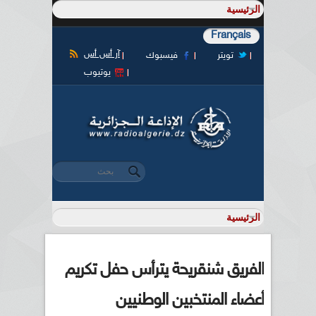
Français
آر أس أس
تويتر
فيسبوك
يوتيوب
‏بحث ‏
استمارة البحث
الفريق شنقريحة يترأس حفل تكريم
أعضاء المنتخبين الوطنيين