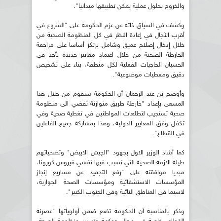
والخروج بحلول عملية يمكن تطبيقها ميدانيا".
وكشف في السياق ذاته عن عزم الحكومة على "الشروع في
أقرب الآجال في إعادة النظر في كل المنظومة الصحية من
خلال إدخال إصلاح عميق وشامل يرتكز أساسا على مراجعة
الخارطة الصحية من خلال اعتماد معايير جديدة تأخذ في
الحسبان الحاجيات الفعلية لكل منطقة، بناء على تشخيص
دقيق ومعطيات موضوعية".
وأوضح بن عبد الرحمان أن الحكومة ستقوم من خلال هذا
المسعى بإعداد "خارطة طريق متوازنة تفضي الى منظومة
صحية تستجيب لتطلعات المواطنين في تغطية صحية وفي
تكفل وفق المعايير الدولية، وهذا بمشاركة جميع الفاعلين
في القطاع".
كما أشاد الوزير الاول بجهود "الجيش الابيض" وتضحياتهم
طيلة الازمة الصحية التي تسبب فيها تفشي فيروس كورونا،
مبديا موافقته على "رفع التجميد عن مشاريع إنجاز
المؤسسات الاستشفائية ومؤسسات الصحة الجوارية،
لاسيما في المناطق النائية وفي الجنوب الكبير".
وذكر بالمناسبة أن الحكومة تضع ضمن أولوياتها "عصرنة