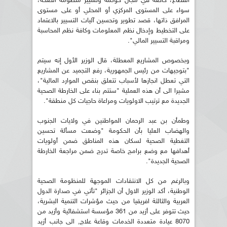
القطاع، خاصة في مجال حوكمة وتسيير منظومة الصحة،
سواء على المستوى المركزي أو المحلي أو على مستوى
المرافق ذاتها، قصد تطوير وتحسين آليات التسيير بالاعتماد
على التخطيط وإدخال نظم المعلومات وكافة نظم المحاسبة
ومراقبة التسيير المالي".
وبخصوص المشاريع المعطلة، قال الوزير الأول إنه سيتم
"بتوجيهات من رئيس الجمهورية، رفع التجميد عن المشاريع
التي تعطل انجازها لأسباب تتعلق بنقص الموارد المالية"،
مشيرا الى أن هذه العملية "ستتم بناء على الخارطة الصحية
الجديدة مع ترتيب الاولويات ومراعاة حاجيات كل منطقة".
وطمأن بن عبد الرحمان المواطنين في ولايات الجنوب
والهضاب العليا بأن الحكومة "وضعت مسألة تحسين
التغطية الصحية لسكان هذه المناطق ضمن أولويات
أهدافها مع وضع برامج خاصة تدرج ضمن مراجعة الخارطة
الصحية الجديدة".
وبالرغم من كل الانتقادات الموجهة للمنظومة الصحية
الوطنية، أكد الوزير الاول أن الجزائر "تأتي في صدارة الدول
العربية والثالثة افريقيا من حيث مؤشرات التنمية البشرية،
حيث تتوفر على أزيد من 361 مؤسسة استشفائية وأزيد من
8070 عيادة متعددة الخدمات وقاعة علاج, الى جانب أزيد