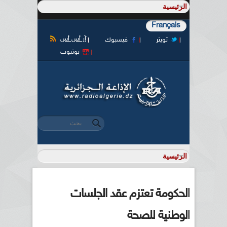
Français
آر أس أس
تويتر
فيسبوك
يوتيوب
‏بحث ‏
استمارة البحث
الحكومة تعتزم عقد الجلسات
الوطنية للصحة