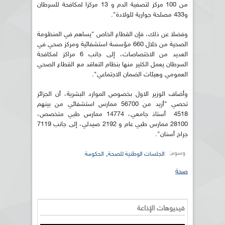
من 100 مركز لتصفية الدم و 13 مركزا لمكافحة للسرطان
و433 مصلحة جوارية للولادة".
وفضلا عن ذلك، فإن القطاع الخاص "يساهم في المنظومة
الصحية من خلال 660 مؤسسة استشفائية ومركز صحي في
العديد من الاختصاصات، إلى جانب 6 مراكز لمكافحة
السرطان يعمل الكثير منها بنظام التعاقد مع القطاع الصحي
العمومي وهيئات الضمان الاجتماعي".
وأضاف الوزير الاول بخصوص الموارد البشرية، أن الجزائر
تحصي "أزيد من 56700 ممارس استشفائي من بينهم
4518 أستاذ جامعي، 14774 ممارس طبي متخصص،
28100 ممارس طبي عام و 2192 صيدلي، إلى جانب 7119
جراح أسنان".
وسوم:
,
الجلسات الوطنية للصحة
الحكومة
صحة
فيديوهات الإذاعة