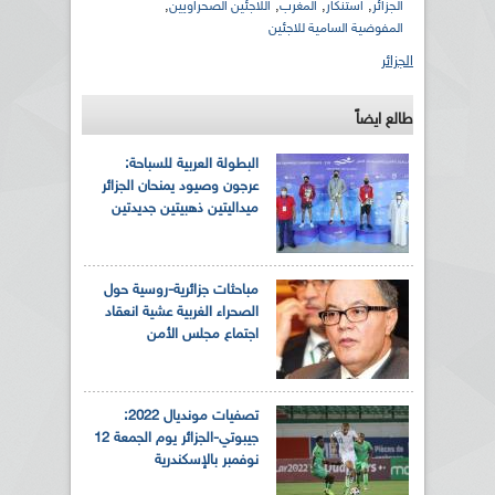
,
,
,
,
الجزائر
استنكار
المغرب
اللاجئين الصحراويين
المفوضية السامية للاجئين
الجزائر
طالع ايضاً
البطولة العربية للسباحة:
عرجون وصيود يمنحان الجزائر
ميداليتين ذهبيتين جديدتين
مباحثات جزائرية-روسية حول
الصحراء الغربية عشية انعقاد
اجتماع مجلس الأمن
تصفيات مونديال 2022:
جيبوتي-الجزائر يوم الجمعة 12
نوفمبر بالإسكندرية