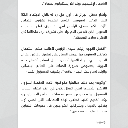
الشرعي لإقليمهم وبلد آخر يستقبلهم بسخاء".
وأشار ممثل الجزائر في أول حق رد له خلال الاجتماع الـ82
للجنة الدائمة لمفوضية الأمم المتحدة لشؤون اللاجئين
"أؤكد لكم سيدي الرئيس أنني لا انوي اتباع المندوب
المغربي الذي تاه في الذم ولا حتى تشريفه برد، فلطالما كان
الافتراء سلاح الضعفاء".
"أفضل التوجه إليكم سيدي الرئيس لأطلب منكم استعمال
خبرتكم المعترف بها بهدف العمل على تطبيق وفرض احترام
الدعوة التي تم اطلاقها أمس، خلال افتتاح أشغال هذه
الدورة، بخصوص ضرورة الحفاظ على الطابع الإنساني
والبناء لمداولات اللجنة الدائمة"، يضيف المسؤول نفسه.
"وأتوجه بعد ذلك مخاطبا مفوضية الأمم المتحدة لشؤون
اللاجئين لأدعوها لتبني اتصال يكون في اطار احترام المعايير
المعمول بها بخصوص تسيير مخيمات اللاجئين الصحراويين،
وكذا تقديم تفنيد قطعي لهذه الادعاءات التي تمس أولا
بفرقها بالميدان وبشركائها المتواجدين في مخيمات اللاجئين
منذ ما يقارب نصف قرن".
وسوم: