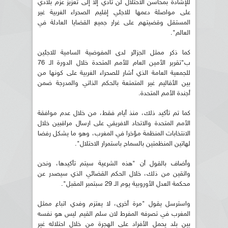
للإشادة بمحاسن الاحتلال لن تأدي إلا إلى تعزيز عزم بلادي
على مواصلة دعمها للاجئي إقليم الصحراء الغربية غير
المستقل وقضيتهم على غرار جميع القضايا العادلة في
العالم".
كما ذكر ممثل الجزائر لدى المفوضية السامية للاجئين
ب"تقرير الأمين العام للأمم المتحدة خلال الدورة الـ 76
للجمعية العامة الذي أشار للصحراء الغربية على كونها من
بين الأقاليم غير المتمتعة بالحكم الذاتي والمدرجة ضمن
أجندة الأمم المتحدة.
كما تم تأكيد ذلك، منذ أيام فقط، من خلال عدم موافقة
الأمم المتحدة والاتحاد الافريقي على ارسال مراقبين خلال
الانتخابات المنظمة مؤخرا في المغرب، وهو ما يشكل رفضا
لهاتين المنظمتين بالسماح باستمرار الاحتلال".
وأضاف بالقول أن "هذه الشرعية سيتم تأكيدها، ونحن
واثقين من ذلك، خلال الحكم القضائي الذي سيصدر عن
محكمة العدل الأوروبية يوم الـ 29 سبتمبر المقبل".
واسترسل يقول "مرة أخرى، لا يعتزم وفدي اتباع ممثل
المغرب في تصرفه المفرط لان سلم القيم ليس هو نفسه
بين بلد يحمل الأفراد على الهجرة من خلال احتلاله غير