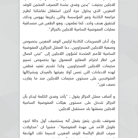
للاجئين بجنيف: "يدين وفدي بشدة التصرف المشين للوفد
المغربي الذي يحاول مرة أخرى استغلال نقاشاتنا لطرح
مزاعمه الكاذبة وغير المؤسسة والتي يكررها بهوس وذلك
لتحقيق هدف واحد، كما تعلمون، وهو الطعن في مصداقية
عمليات المفوضية السامية للاجئين بالجزائر".
وإذ أدان التصريحات الكاذبة لرئيس الوفد المغربي بخصوص
وضعية اللاجئين الصحراويين، دعا الممثل الجزائري المفوضية
السامية للأمم المتحدة لشؤون اللاجئين إلى "تبني اتصال
في اطار احترام المعايير المعمول بها بخصوص تسيير
مخيمات اللاجئين الصحراويين, وكذا تقديم تفنيد قطعي
لهذه الادعاءات التي تمس أولا بفرقها بالميدان وبشركائها
المتواجدين على مستوى مخيمات اللاجئين منذ ما يقارب
نصف قرن".
و أضاف ممثل الجزائر يقول : "يأخذ وفدي الكلمة ليذكر بأن
الجزائر تتدخل على مستوى هيئات المفوضية السامية
للاجئين بصفتها بلد مستقبل للاجئين.
فموقف بلادي يتعزز بفعل أنه يستضيف أول حالة لجوء
طويل الأمد في عهدة المفوضية"، مشيرا ان "محاولات
صرف النظر اليائسة للوفد المغربي لاسيما تلك الهادفة