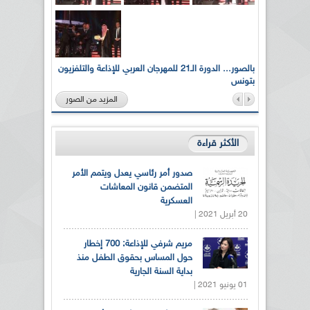
لى أرواح
بالصور... الدورة الـ21 للمهرجان العربي للإذاعة والتلفزيون
بتونس
المزيد من الصور
الأكثر قراءة
صدور أمر رئاسي يعدل ويتمم الأمر
المتضمن قانون المعاشات
العسكرية
20 أبريل 2021 |
مريم شرفي للإذاعة: 700 إخطار
حول المساس بحقوق الطفل منذ
بداية السنة الجارية
01 يونيو 2021 |