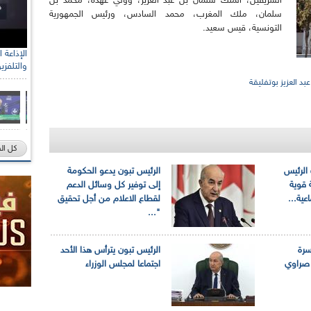
الشريفين، الملك سلمان بن عبد العزيز، وولي عهده، محمد بن
سلمان، ملك المغرب، محمد السادس، ورئيس الجمهورية
التونسية، قيس سعيد.
والتلفزي
عبد العزيز بوتفليقة
كل ال
 الرئيس
الرئيس تبون يدعو الحكومة
 قوية
إلى توفير كل وسائل الدعم
عية...
لقطاع الاعلام من أجل تحقيق
"...
سرة
الرئيس تبون يترأس هذا الأحد
 صراوي
اجتماعا لمجلس الوزراء