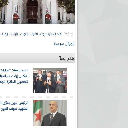
وسوم:
,
,
,
,
,
عبد المجيد تبون
تعازي
ملوك
رؤساء
وفاة
الجزائر
,
سياسة
طالع ايضاً
العيد ربيقة: "قرارات
تعكس إرادة سياسية
لتحصين الذاكرة الجما
الرئيس تبون يعزّي أ
الشهيد سيف الدين