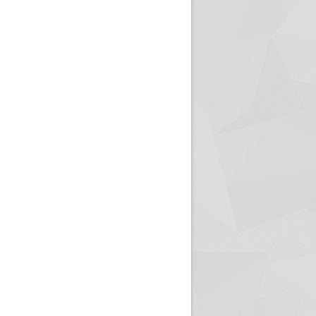
ريم الإذاعة الجزائرية للرياضيين البارالمبيين المتوجين
بالصور... اللقاء الوطني لمديري الإذ
اليات في طوكيو
حول مرافقة وتغطية الإنتخابات المحلية لـ27 نوفمب