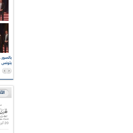
اعات الوطنية والجهوية
الإذاعة الجزائرية تقف دقيقة صمت ترحما على أرواح شهداء
ر 2021
17 أكتوبر 1961
بتونس
الأ
20 أبريل 2021 |