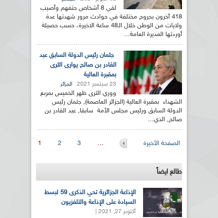
لقي 8 أشخاص حتفهم وأصيب
418 أخرون بجروح مختلفة في حوادث مرور شهدتها عدة
ولايات من الوطن خلال الـ48 ساعة الاخيرة، حسب حصيلة
أوردتها المديرة العامة...
جثمان رئيس الدولة السابق عبد
القادر بن صالح يوارى الثرى
بمقبرة العالية
23 سبتمبر 2021
الجزائر
ووري الثرى ظهر الخميس بمربع
الشهداء بمقبرة العالية (الجزائر العاصمة), جثمان رئيس
الدولة السابق ورئيس مجلس الأمة سابقا, عبد القادر بن
صالح, الذي...
الصفحات
الصفحة الأخيرة
…
3
2
1
طالع ايضاً
الإذاعة الجزائرية تحي الذكرى 59 لبسط
السيادة على الإذاعة والتلفزيون
أكتوبر 27, 2021 |