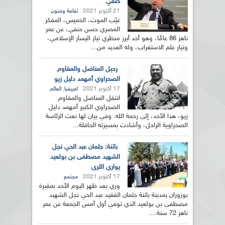
حنفي
21 أكتوبر 2021
ثقافة وفنون
غيّب الموت، الخميس، المفكر
المصري حسن حنفي، عن عمر
ناهز 86 عامًا، وهو أحد أبرز منظري تيار اليسار الإسلامي،
وتيار علم الاستغراب، وله العديد من...
رحيل المناضل والمقاوم
الصحراوي أمهمد دليل زيو
17 أكتوبر 2021
,
افريقيا
العالم
انتقل المناضل والمقاوم
الصحراوي الكبير أمهمد دليل
زيو، هذا الأحد، إلى رحمة الله. وفي بيان لها نعت الرئاسة
الصحراوية الراحل، وأشادت بمسيرته الحافلة...
باتنة: جثمان عبد الحي نجل
الشهيد مصطفى بن بولعيد
يوارى الثرى
17 أكتوبر 2021
مجتمع
وري بعد ظهر اليوم الأحد بمقبرة
بوزوران بمدينة باتنة جثمان الفقيد عبد الحي نجل الشهيد
مصطفى بن بولعيد الذي توفي أول أمس الجمعة عن عمر
ناهز 72 سنة....