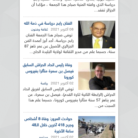
درياسة الذي وافته المنية صباح هذا الجمعة ، مؤكدا أن
الجزائر تفقد...
الفنان رابح درياسة في ذمة الله
08 أكتوبر 2021
ثقافة وفنون
توفي صباح هذا الجمعة الفنان
رابح درياسة، أحد أبرز أعمدة الفن
الجزائري الأصيل عن عمر ناهز 87
سنة، حسبما علم من مدير الثقافة لولاية البليدة الحاج...
وفاة رئيس اتحاد الحراش السابق
فيصل بن سمرة متأثرا بفيروس
كورونا
02 أكتوبر 2021
رياضة
توفي الرئيس السابق لفريق اتحاد
الحراش (الرابطة الثانية لكرة القدم)، فيصل بن سمرة، عن
عمر يناهز 57 سنة متأثرا بفيروس كورونا، حسبما علم هذا
السبت من...
حوادث المرور: وفاة 8 أشخاص
وجرح 418 آخرين خلال الـ48
ساعة الأخيرة
02 أكتوبر 2021
مجتمع