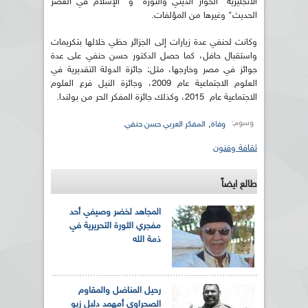
الانجليزية "الحوار الديني والثورة" و "الإسلام في العصر
الحديث" وغيرها من المؤلفات.
وكانت لحنفي عدة زيارات إلى الجزائر حظي خلالها بتكريمات
واستقبال حافل، كما حصل الدكتور حسن حنفي على عدة
جوائز في مصر وخارجها، مثل: جائزة الدولة التقديرية في
العلوم الاجتماعية عام 2009، وجائزة النيل فرع العلوم
الاجتماعية عام 2015، وكذلك جائزة المفكر الحر من بولندا.
وسوم:
,
وفاة
المفكر العربي حسن حنفي
ثقافة وفنون
طالع ايضاً
المجاهد لخضر وصيفي أحد
مفجري الثورة التحريرية في
ذمة الله
رحيل المناضل والمقاوم
الصحراوي أمهمد دليل زيو