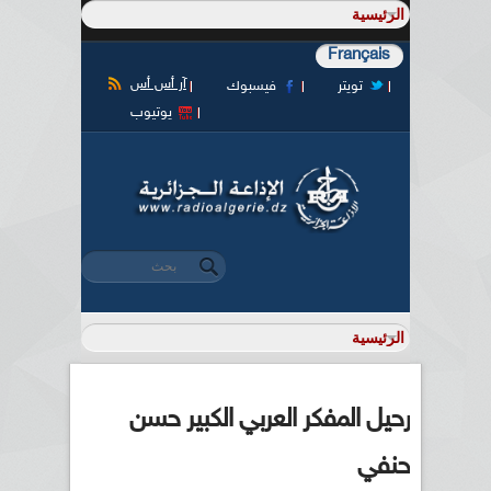
Français
آر أس أس
تويتر
فيسبوك
يوتيوب
‏بحث ‏
استمارة البحث
رحيل المفكر العربي الكبير حسن
حنفي