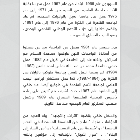
السوربون عام 1966. ابتداء من عام 1967 عمل مدرسا بكلية
الآداب جامعة القاهرة. في الفترة من عام 1971 إلى عام
1975 عمل في جامعة تمبل بالولايات المتحدة، ثم عاد
لجامعة القاهرة في الفترة من عام 1976 إلى عام 1981،
وانضم خلالها إلى حزب التجمع الوطني التقدمي الوحدي،
وهو الحزب اليساري المعروف.
في سبتمبر عام 1981 فصل من الجامعة مع من فصلوا
من أساتذة الجامعات الذين عارضوا معاهدة السلام مع
اسرائيل، ولكنه عاد إلى الجامعة في افريل عام 1982. عمل
حنفي بجامعة محمد بن عبد الله بفاس لمدة عامين (1982-
1984)، ثم بعدها انتقل للعمل بجامعة طوكيو باليابان في
الفترة بين (1984-1987)، كما عمل مستشارا لبرامج البحث
العلمي لجامعة الأمم المتحدة في طوكيو أيضا. عاد حنفي
إلى القاهرة عام 1987، حيث أشرف مع آخرين على إعادة
تأسيس الجمعية الفلسفية المصري عام 1989 وشغل
منصب السكرتير العام للجمعية منذ هذا التاريخ.
وانشغل حنفي بقضية "التراث والتجديد"، وله العديد من
المؤلفات منها: "نماذج من الفلسفة المسيحية في العصر
الوسيط"، و"مُقدمة في علم الاستغراب"، و"من الفناء إلى
البقاء"، ، "حوار الأجيال" بالإضافة إلى مؤلفين باللغة