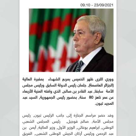
23/09/2021 - 09:10
ووري الثرى ظهر الخميس بمربع الشهداء بمقبرة العالية
(الجزائر العاصمة), جثمان رئيس الدولة السابق ورئيس مجلس
الأمة سابقا, عبد القادر بن صالح, الذي وافته المنية الأربعاء
عن عمر ناهز 80 سنة, بحضور رئيس الجمهورية, السيد عبد
المجيد تبون.
وقد حضر مراسم الجنازة إلى جانب الرئيس تبون, رئيس
مجلس الأمة, صالح قوجيل, رئيس المجلس الشعبي
الوطني, ابراهيم بوغالي, الوزير الأول, وزير المالية, أيمن بن
عبد الرحمن ورئيس أركان الجيش الوطني الشعبي, الفريق