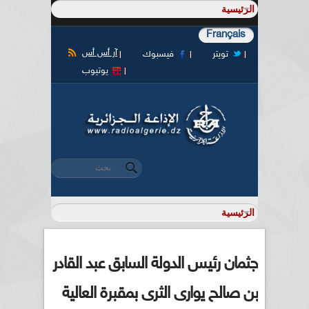
Français
آر أس أس
تويتر
فيسبوك
يوتيوب
‏بحث ‏
استمارة البحث
جثمان رئيس الدولة السابق عبد القادر
بن صالح يوارى الثرى بمقبرة العالية