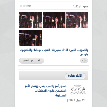
صور الإذاعة
لى أرواح
بالصور... الدورة الـ21 للمهرجان العربي للإذاعة والتلفزيون
بتونس
المزيد من الصور
الأكثر قراءة
صدور أمر رئاسي يعدل ويتمم الأمر
المتضمن قانون المعاشات
العسكرية
20 أبريل 2021 |