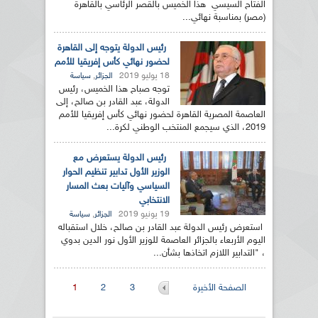
الفتاح السيسي هذا الخميس بالقصر الرئاسي بالقاهرة
(مصر) بمناسبة نهائي...
رئيس الدولة يتوجه إلى القاهرة
لحضور نهائي كأس إفريقيا للأمم
18 يوليو 2019
,
الجزائر
سياسة
توجه صباح هذا الخميس، رئيس
الدولة، عبد القادر بن صالح، إلى
العاصمة المصرية القاهرة لحضور نهائي كأس إفريقيا للأمم
2019، الذي سيجمع المنتخب الوطني لكرة...
رئيس الدولة يستعرض مع
الوزير الأول تدابير تنظيم الحوار
السياسي وآليات بعث المسار
الانتخابي
19 يونيو 2019
,
الجزائر
سياسة
استعرض رئيس الدولة عبد القادر بن صالح، خلال استقباله
اليوم الأربعاء بالجزائر العاصمة للوزير الأول نور الدين بدوي
، "التدابير اللازم اتخاذها بشأن...
الصفحات
الصفحة الأخيرة
3
2
1