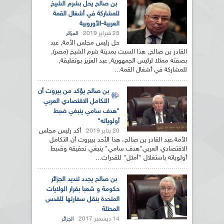
بن صالح يحل بشرم الشيخ
للمشاركة في أشغال القمة
العربية-الأوروبية
23 فبراير 2019
الجزائر
حل رئيس مجلس الأمة, عبد
القادر بن صالح, هذا السبت بمدينة شرم الشيخ (مصر),
بصفته ممثلا لرئيس الجمهورية, عبد العزيز بوتفليقة,
للمشاركة في أشغال القمة...
بن صالح يؤكد من بيروت أن
التكامل الاقتصادي العربي
"هدف سامي ينبغي ضبط
أولوياته"
أكد رئيس مجلس
20 يناير 2019
الأمة،عبد القادر بن صالح، هذا الأحد ببيروت أن التكامل
الاقتصادي العربي"هدف سامي" ينبغي تحقيقه وضبط
أولوياته باستغلال "أمثل" للقدرات...
بن صالح يجدد تنديد الجزائر
حكومة و شعبا بقرار الولايات
المتحدة بنقل سفارتها للقدس
المحتلة
14 ديسمبر 2017
الجزائر