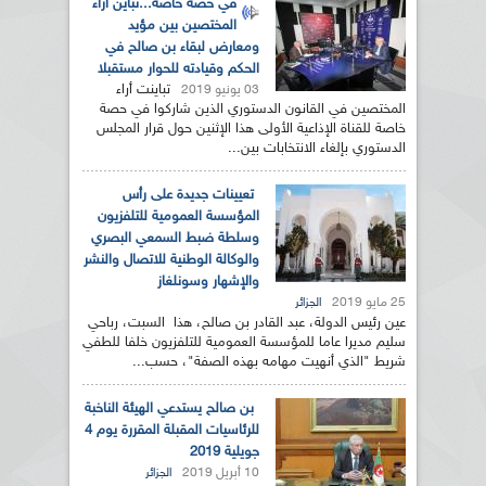
في حصة خاصة...تباين أراء
المختصين بين مؤيد
ومعارض لبقاء بن صالح في
الحكم وقيادته للحوار مستقبلا
تباينت أراء
03 يونيو 2019
المختصين في القانون الدستوري الذين شاركوا في حصة
خاصة للقناة الإذاعية الأولى هذا الإثنين حول قرار المجلس
الدستوري بإلغاء الانتخابات بين...
تعيينات جديدة على رأس
المؤسسة العمومية للتلفزيون
وسلطة ضبط السمعي البصري
والوكالة الوطنية للاتصال والنشر
والإشهار وسونلغاز
25 مايو 2019
الجزائر
عين رئيس الدولة، عبد القادر بن صالح، هذا السبت، رباحي
سليم مديرا عاما للمؤسسة العمومية للتلفزيون خلفا للطفي
شريط "الذي أنهيت مهامه بهذه الصفة"، حسب...
بن صالح يستدعي الهيئة الناخبة
للرئاسيات المقبلة المقررة يوم 4
جويلية 2019
10 أبريل 2019
الجزائر