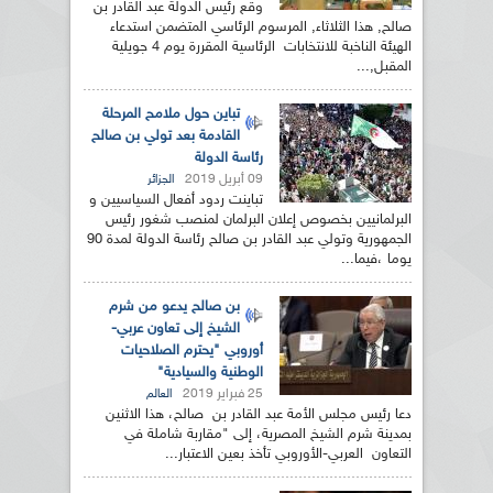
وقع رئيس الدولة عبد القادر بن
صالح, هذا الثلاثاء, المرسوم الرئاسي المتضمن استدعاء
الهيئة الناخبة للانتخابات الرئاسية المقررة يوم 4 جويلية
المقبل,...
تباين حول ملامح المرحلة
القادمة بعد تولي بن صالح
رئاسة الدولة
09 أبريل 2019
الجزائر
تباينت ردود أفعال السياسيين و
البرلمانيين بخصوص إعلان البرلمان لمنصب شغور رئيس
الجمهورية وتولي عبد القادر بن صالح رئاسة الدولة لمدة 90
يوما ،فيما...
بن صالح يدعو من شرم
الشيخ إلى تعاون عربي-
أوروبي "يحترم الصلاحيات
الوطنية والسيادية"
25 فبراير 2019
العالم
دعا رئيس مجلس الأمة عبد القادر بن صالح، هذا الاثنين
بمدينة شرم الشيخ المصرية، إلى "مقاربة شاملة في
التعاون العربي-الأوروبي تأخذ بعين الاعتبار...