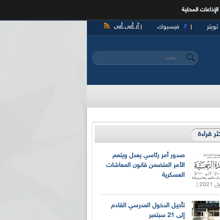
الإذاعات المحلية
آر أس أس
تويتر
فيسبوك
‏بحث ‏
استمارة البحث
كثر قراءة
صدور أمر رئاسي يعدل ويتمم
الأمر المتضمن قانون المعاشات
العسكرية
تأجيل الدخول المدرسي القادم
إلى 21 سبتمبر