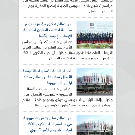
بوتفليقة رئيس مجلس الأمة عبد القادر بن صالح لتمثيله في
مراسم تدشين قناة السويس الجديدة (مصر) المقررة يوم
الخميس المقبل...
بن صالح :ذكرى مؤتمر باندونغ
مناسبة لتكثيف التعاون لمواجهة
الإرهاب بإفريقيا وآسيا
أكد رئيس مجلس
22 أبريل 2015
الأمة, عبد القادر بن صالح, اليوم
الأربعاء بالعاصمة الاندونيسية, جاكارتا, أن احياء الذكرى الـ 60
لمؤتمر باندونغ هو مناسبة لتكثيف التعاون...
افتتاح القمة الآسيوية -الأفريقية
للأعمال بمشاركة بن صالح ممثلا
لرئيس الجمهورية
افتتحت القمة
21 أبريل 2015
الآسيوية -الأفريقية للأعمال في
جاكرتا بإلقاء الرئيس الاندونيسي جوكو ويدودو كلمة الافتتاح
. ويشارك في الاجتماع مسؤولون حكوميون وممثلو...
بن صالح يمثل رئيس الجمهورية
في مراسم احياء الذكرى الـ60
لمؤتمر باندونغ الأفروآسيوي