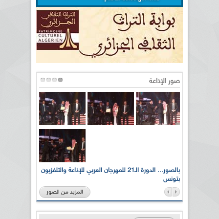
صور الإذاعة
لى أرواح
بالصور... الدورة الـ21 للمهرجان العربي للإذاعة والتلفزيون
بتونس
المزيد من الصور