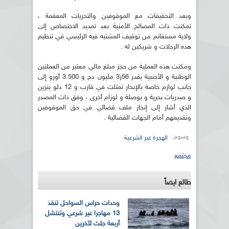
وبعد التحقيقات مع الموقوفين والتحريات المعقمة ،
تمكنت ذات المصالح الأمنية بعد تمديد الاختصاص إلى
ولاية مستغانم من توقيف المشتبه فيه الرئيسي في تنظيم
هذه الرحلات و شريكين له .
ومكنت هذه العملية من حجز مبلغ مالي معتبر من العملتين
الوطنية و الأجنبية يقدر 56ر3 مليون دج و 3.500 أورو إلى
جانب لوازم خاصة بالإبحار تمثلت في قارب و 12 دلو بنزين
و صدريات بحرية و بوصلة و لوزام أخرى ، وفق ذات المصدر
الذي أشار إلى إنجاز ملف قضائي في حق الموقوفين
وتقديمهم أمام الجهات القضائية .
وسوم:
الهجرة غير الشرعية
مجتمع
طالع ايضاً
وحدات حراس السواحل تنقذ
13 مهاجرا غير شرعي وتنتشل
أربعة جثث لآخرين