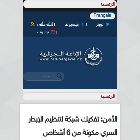
Français
آر أس أس
تويتر
فيسبوك
يوتيوب
‏بحث ‏
استمارة البحث
الأمن: تفكيك شبكة لتنظيم الإبحار
السري مكونة من 6 أشخاص