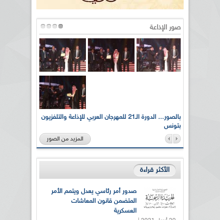
صور الإذاعة
لى أرواح
بالصور... الدورة الـ21 للمهرجان العربي للإذاعة والتلفزيون
بتونس
المزيد من الصور
الأكثر قراءة
صدور أمر رئاسي يعدل ويتمم الأمر
المتضمن قانون المعاشات
العسكرية