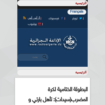
Français
آر أس أس
تويتر
فيسبوك
يوتيوب
‏بحث ‏
استمارة البحث
البطولة الختامية لكرة
المضرب(سيدات): تأهل بارتي و