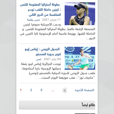
بطولة أستراليا المفتوحة للتنس
: كينين حاملة اللقب تودع
المنافسة من الدور الثاني
11 فبراير 2021
,
تنس
رياضة
ودعت الأمريكية صوفيا كينين
المصنفة الرابعة عالميا, بطولة أستراليا المفتوحة للتنس, و
الحاملة للقبها, بهزيمة قاسية أمام الإستونية كايا كانيبي في
الدور...
الجدول الزوجي : إيناس إيبو
تتوج بدورة المنستير
09 يناير 2021
تنس
توجت الجزائرية إيناس ايبو رفقة
زميلتها الروسية داريا أستاخوفا،
بلقب جدول الزوجي للدورة الدولية بالمنستير (تونس)
''ماجيك تور''، عقب فوزهما اليوم السبت...
الصفحات
الصفحة الأخيرة
…
3
2
1
طالع ايضاً