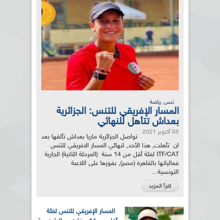
,
تنس
رياضة
المسار الإفريقي للتنس: الجزائرية
بعداش تتأهل للنهائي
03 أكتوبر 2021
تواصل الجزائرية ماريا بعداش تألقها بعد
ان تأهلت, هذا الأحد, لنهائي المسار الافريقي للتنس
ITF/CAT لفئة أقل من 14 سنة (المرحلة الثانية) الجارية
فعالياتها بالقاهرة (مصر), بفوزها على اللاعبة
التونسية...
اقرأ المزيد
المسار الإفريقي للتنس لفئة