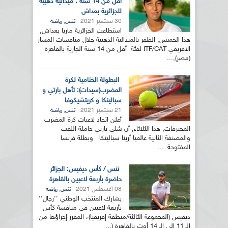
أقل من 14 سنة : ميدالية ذهبية
للجزائرية بعداش
30 سبتمبر 2021
,
تنس
رياضة
استطاعت الجزائرية ماريا بعداش,
هذا الخميس, الظفر بالميدالية الذهبية خلال منافسات المسار
الافريقي ITF/CAT لفئة أقل من 14 سنة الجارية بالقاهرة
(مصر),...
البطولة الختامية لكرة
المضرب(سيدات): تأهل بارتي و
سبالينكا و كريتشيكوفا
21 سبتمبر 2021
,
تنس
رياضة
أعلن اتحاد لاعبات كرة المضرب
المحترفات, هذا الثلاثاء, أن شلي بارتي حاملة اللقب
والمصنفة الثانية عالميا أرينا سبالينكا وبطلة فرنسا
المفتوحة ...
تنس / كأس ديفيس: الجزائر
حاضرة بأربعة لاعبين بالقاهرة
08 أغسطس 2021
,
تنس
رياضة
يشارك المنتخب الوطني ''رجال''
بأربعة لاعبين في منافسة كأس
ديفيس (المجموعة الثالثة/منطقة إفريقيا)، المقرر إجراؤها من
الـ 11 إلى الـ 14 أوت بالقاهرة (...