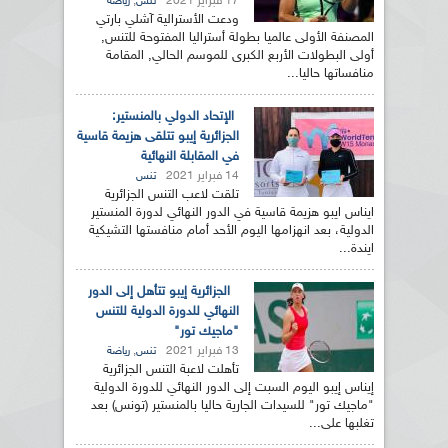
17 فبراير 2021
,
تنس
رياضة
ودعت الأسترالية آشلي بارتي
المصنفة الأولى عالميا بطولة أستراليا المفتوحة للتنس,
أولى البطولات الأربع الكبرى للموسم الحالي, المقامة
منافساتها حاليا...
الإتحاد الدولي بالمنستير:
الجزائرية إيبو تتلقى هزيمة قاسية
في المقابلة النهائية
14 فبراير 2021
تنس
تلقت لاعب التنس الجزائرية
ايناس ايبو هزيمة قاسية في الدور النهائي لدورة المنستير
الدولية، بعد انهزامها اليوم الأحد أمام منافستها التشيكية
ايندة...
الجزائرية إيبو تتأهل إلى الدور
النهائي للدورة الدولية للتنس
"ماجيك تور"
13 فبراير 2021
,
تنس
رياضة
تأهلت لاعبة التنس الجزائرية
إيناس إيبو اليوم السبت إلى الدور النهائي للدورة الدولية
"ماجيك تور" للسيدات الجارية حاليا بالمنستير (تونس) بعد
تغلبها على...