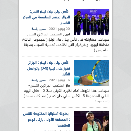
كأس بيلي جان كينغ لتنس:
الجزائر تختتم المنافسة في المركز
التاسع
20 يونيو 2021
,
تنس
رياضة
انهى المنتخب الجزائري للتنس
سيدات, مشاركته في كأس بيلي جان كينغ (المجموعة الثالثة/
منطقة أوروبا وإفريقيا), التي اختتمت أمسية السبت بمدينة
فيلنيوس (...
كأس بيلي جان كينغ : الجزائر
تفوز على كينيا (3-0) وتواصل
التألق
16 يونيو 2021
,
تنس
رياضة
فاز المنتخب الجزائري للتنس-
سيدات, هذا الأربعاء أمام نظيره الكيني ب3-0 , خلال اليوم
الثاني للمجموعة 5 لكأس بيلي جان كينغ ( فيد كاب سابقا),
(المجموعة...
بطولة أستراليا المفتوحة للتنس
: المصنفة الأولى بارتي تودع
المنافسة