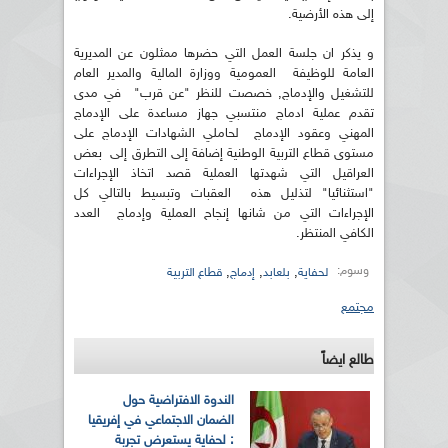
إلى هذه الأرضية.
و يذكر ان جلسة العمل التي حضرها ممثلون عن المديرية
العامة للوظيفة العمومية ووزارة المالية والمدير العام
للتشغيل والإدماج, خصصت للنظر "عن قرب" في مدى
تقدم عملية ادماج منتسبي جهاز مساعدة على الإدماج
المهني وعقود الإدماج لحاملي الشهادات الإدماج على
مستوى قطاع التربية الوطنية إضافة إلى التطرق إلى بعض
العراقيل التي شهدتها العملية قصد اتخاذ الإجراءات
"استثنائيا" لتذليل هذه العقبات وتبسيط بالتالي كل
الإجراءات التي من شانها إنجاح العملية وإدماج العدد
الكافي المنتظر.
وسوم:
,
,
,
لحفاية
بلعابد
إدماج
قطاع التربية
مجتمع
طالع ايضاً
الندوة الافتراضية حول
الضمان الاجتماعي في إفريقيا
: لحفاية يستعرض تجربة