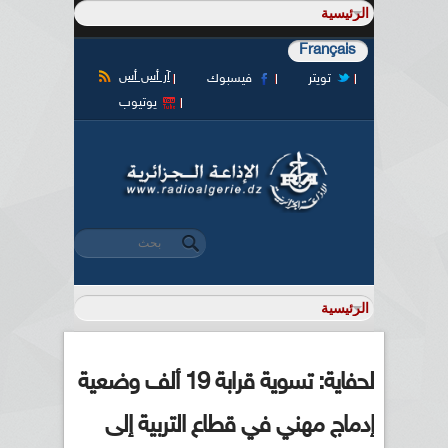
Français
آر أس أس
تويتر
فيسبوك
يوتيوب
‏بحث ‏
استمارة البحث
لحفاية: تسوية قرابة 19 ألف وضعية
إدماج مهني في قطاع التربية إلى