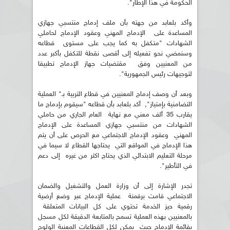
الحكومة في هذا الإطار".
وأكد بلعابد من جهته بأن ملف إدماج منتسبي جهازي
المساعدة على الإدماج المهني وعقود الإدماج لحاملي
الشهادات "متكفل به كما يجب على مستوى قطاعه
وسنمضي نحو تفعيله إلى أقصى نقطة للتكفل بأكبر عدد
من المعنيين وفق مقتضيات جهاز الإدماج تطبيقا
لتوجيهات رئيس الجمهورية".
وبعد أن وصف إدماج المعنيين في قطاع التربية بـ" العملية
التضامنية بإمتياز", أكد بلعابد بأن قطاعه "سيقوم بإدماج ما
يقارب 35 ألف معني مع نهاية العام الجاري من حاملي
الشهادات من منتسبي جهازي المساعدة على الإدماج
المهني وعقود الإدماج الاجتماعي مع الحرص على أن يتم
هذا الإدماج في المواقع التي يحتاجها القطاع لا سيما في
مرحلة التعليم الابتدائي الذي يحتاج اكثر من غيره إلى دعم
في التأطير".
تجدر الإشارة إلى أن وزارة العمل والتشغيل والضمان
الاجتماعي قامت برقمنة عملية الإدماج عبر وضع أرضية
رقمية حيز الخدمة تحتوي على كل البيانات المتعلقة
بالمعنيين بهذه العملية تسمح بالمتابعة الدقيقة لكل مسجل
بقائمة الإدماج حيث يمكن لكل القطاعات المعنية الولوج