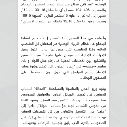
الوطنية "تعد ثاني قطاع من حيث تعداد المعنيين بالإدماج
والمقدر ب 406 .104 مسجل أي ما يعادل 16 .30 بالمائة",
مشيرا إلى أنه تم إلى غاية 15سبتمبر الجاري "تسوية 18915
وضعية وهو ما يمثل 12,18 بالمائة من التعداد الاجمالي"
.
وأضاف في هذا السياق بأنه "سيتم إعطاء دفع لعملية
الإدماج في قطاع التربية الوطنية عبر إستغلال كل المناصب
المالية وكذا المناصب التي رخص بها الوزير الأول وفق
الإجراءات الإدارية المنصوص عليها قانونا" مبرزا التنسيق
والتشاور بين القطاعات المعنية في إطار عمل اللجان والذي
ساهم --حسبه-- في "إيجاد الحلول التي تدفع بوتيرة عملية
الإدماج وترفع العراقيل التي تحول دون تجسيدها على
المستوى الوطني.
ونوه وزير العمل بالمناسبة بالمساهمة "الفعالة" للشباب
المعنيين في تدعيم الهياكل الادارية والمرافق العمومية,
مما يستوجب -- وفقه-- "تثمين قيم العمل وتعزيز الثقة
في نفوس الشباب تجاه مؤسسات الدولة", داعيا إلى
"مزيد" من التنسيق والتعاون بين كل القطاعات المعنية
بهذه العملية ذات الطابع الوطني والبعد الاجتماعي ل"تذليل
الصعوبات بالحزم الذي يليق بتجسيد إلتزامات وتعهدات