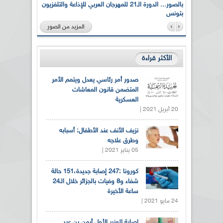
لى أرواح
بالصور... الدورة الـ21 للمهرجان العربي للإذاعة والتلفزيون
بتونس
المزيد من الصور
الأكثر قراءة
صدور أمر رئاسي يعدل ويتمم الأمر
المتضمن قانون المعاشات
العسكرية
20 أبريل 2021 |
نزيف الأنف عند الأطفال: أسبابه
وطرق علاجه
05 يناير 2021 |
كورونا :247 إصابة جديدة،151 حالة
شفاء و8 وفيات بالجزائر خلال الـ24
ساعة الأخيرة
24 مايو 2021 |
إصابة الوزير الأول أيمن بن عبد