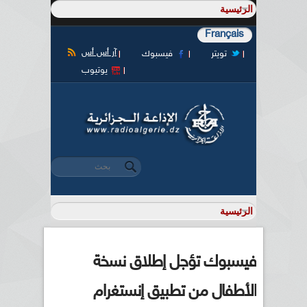
Français
آر أس أس
تويتر
فيسبوك
يوتيوب
‏بحث ‏
استمارة البحث
فيسبوك تؤجل إطلاق نسخة
الأطفال من تطبيق إنستغرام