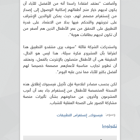
وأضافت "نعتقد اعتقادا راسخا أنه من الأفضل للآباء أن
يكون لديهم خيار منح أطفالهم إمكانية الوصول إلى إصدار
من إنستغرام مصمم لهم، حيث يمكن للوالدين الإشراف
على تجربتهم والتحكم فيها بدلا من الاعتماد على قدرة
التطبيق على التحقق من عمر الأطفال الذين هم أصغر من
أن تكون لديهم بطاقات هوية".
واستدركت الشركة قائلة "سوف يرى منتقدو التطبيق هذا
اعترافا بأن المشروع فكرة سيئة، هذا ليس هو الحال،
الحقيقة هي أن الأطفال متصلون بالإنترنت بالفعل، ونعتقد
أن تطوير تجارب مناسبة لأعمارهم مصممة خصيصا لهم
أفضل بكثير للآباء مما نحن عليه اليوم".
لكن بحسب مصادر اعلامية فإن تأجيل فيسبوك إطلاق هذه
النسخة المخصصة للأطفال من إنستغرام جاء بعد أن أعرب
المشرعون وآخرون عن مخاوفهم بشأن تأثيرات منصة
مشاركة الصور على الصحة العقلية للشباب.
وسوم:
,
,
فيسبوك
إنستغرام
التطبيقات
تكنولوجيا