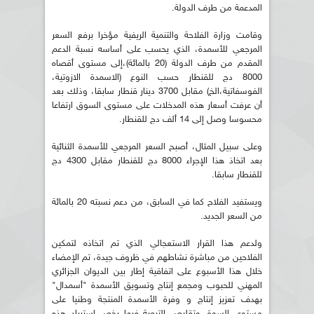
المدعمة من طرف الدولة.
وقامت وزارة الفلاحة والتنمية الريفية مؤخرا برفع السعر
المرجعي للأسمدة، الذي يحسب على أساسه نسبة الدعم
المقدم من طرف الدولة (20 بالمائة)،إلى مستوى أقصاه
8000 دج للقنطار حسب النوع (الاسمدة الازوتية،
الفوسفاتية،الخ) مقابل 3700 دينار قنطار سابقا، وذلك بعد
أن عرفت أسعار هذه المدخلات على مستوى السوق ارتفاعا
محسوسا وصل إلى 14 ألف دج للقنطار.
وعلى سبيل المثال، أصبح السعر المرجعي للأسمدة الثنائية
بعد اتخاذ هذا الإجراء 8000 دج للقنطار مقابل 4300 دج
للقنطار سابقا.
ويستفيد الفلاح كما في السابق، من دعم نسبته 20 بالمائة
من السعر الجديد.
ولدعم هذا القرار الاستعجالي الذي تم اتخاذه لتمكين
الفلاحين من مباشرة نشاطهم في ظروف جيدة، تم الإمضاء
خلال هذا الأسبوع على اتفاقية إطار بين الديوان الجزائري
المهني للحبوب ومجمع إنتاج وتسويق الأسمدة "أسمدال"
بهدف تعزيز إنتاج و وفرة الأسمدة المنتجة وطنيا على
مستوى السوق وتقليص التبعية فيما يخص استيراد هذه