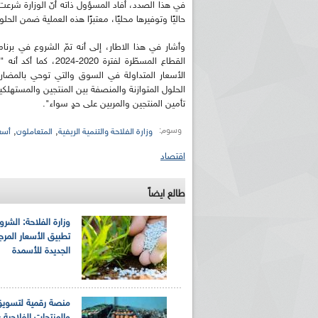
في هذا الصدد، أفاد المسؤول ذاته أنّ الوزارة شرعت ف
حاليًا وتوفيرها محليًا، معتبرًا هذه العملية ضمن الحل
وأشار في هذا الاطار، إلى أنه تمّ الشروع في برنا
القطاع المسطّرة لفت
الأسعار المتداولة في السوق والتي توحي بالمضار
الحلول المتوازنة والمنصفة بين المنتجين والمستهلك
تأمين المنتجين والمربين على حدٍ سواء".
وسوم:
,
,
وزارة الفلاحة والتنمية الريفية
المتعاملون
أسعا
اقتصاد
طالع ايضاً
وزارة الفلاحة: الشر
تطبيق الأسعار المرج
الجديدة للأسمدة
منصة رقمية لتسويق