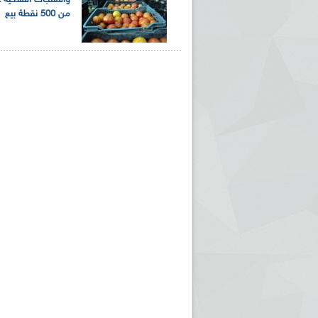
والمنتجات الفلاحية عب
من 500 نقطة بيع
ريم الإذاعة الجزائرية للرياضيين البارالمبيين المتوجين
بالصور... اللقاء الوطني لمديري الإذ
اليات في طوكيو
حول مرافقة وتغطية الإنتخابات المحلية لـ27 نوفمب