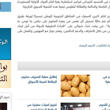
ي التجسيد الميداني لبرامج استثمارية بغية انتاج المواد الأولية المستوردة
ول الناجعة والدائمة والفعّالة لتقليص تبعية هذه الشعبة للسوق الخارجية.
مج انتاج الذرى الصفراء في المناطق الجنوبية للوطن تجسيدًا لورقة طريق
رة 2020-2024، كما أكد أنه "لم يتم حاليًا تسجيل أي نقص في وفرة المنتوج على عكس ما توحي به
بة"، في وقت شدّد شواكي على "الارادة الحقيقية للدولة من أجل ايجاد
ين من خلال الاشراف والدعم الدائمين، وفتح حوار مع المهنيين والعمل على
,
ر الكتاكيت
اللحوم البيضاء
وع في
إطلاق عملية لتصريف مخزون
عية
البطاطا لضبط الأسواق
صور الإ
 اللحوم
تفريغ كميات معتبرة من