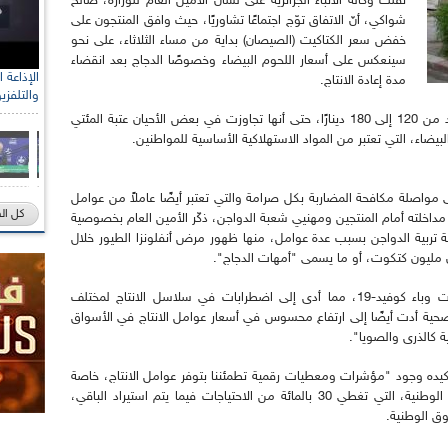
نقلت وكالة الأنباء الجزائرية على لسان الأمين العام للوزارة، صالح
شواكي، أنّ الاتفاق توّج اجتماعًا تشاوريًا، حيث وافق المنتجون على
خفض سعر الكتاكيت (الصيصان) بداية من مساء الثلاثاء، على نحو
سينعكس على أسعار اللحوم البيضاء وخصوصًا الدجاج بعد انقضاء
مدة إعادة الانتاج.
والتلفزي
وشهدت الفترة الماضية ارتفاع سعر الكتكوت الواحد من 120 إلى 180 دينارًا، حتى أنها تجاوزت في بعض الأحيان عتبة المئتي
لبيضاء، التي تعتبر من المواد الاستهلاكية الأساسية للمواطنين.
 مواصلة مكافحة المضاربة بكل صرامة والتي تعتبر أيضًا عاملاً من عوامل
كل ال
ي مداخلته أمام المنتجين ومهنيي شعبة الدواجن، ذكّر الأمين العام بخصوصية
بة تربية الدواجن بسبب عدة عوامل، منها ظهور مرض أنفلونزا الطيور خلال
ن مليون كتكوت، أو ما يسمى "أمهات الدجاج".
وأضاف شواكي: "أنفلونزا الطيور زادت من تداعيات وباء كوفيد-19، مما أدى إلى اضطرابات في سلاسل الانتاج لمختلف
الصحية أدت أيضًا إلى ارتفاع محسوس في أسعار عوامل الانتاج في الأسواق
ة كالذرى والصويا".
أكيده وجود "مؤشرات ومعطيات رقمية تطمئننا بتوفر عوامل الانتاج، خاصة
فيما يتعلق بكتاكيت الأمهات على مستوى السوق الوطنية، التي تغطي 30 بالمائة من الاحتياجات فيما يتم استيراد الباقي،
ق الوطنية.