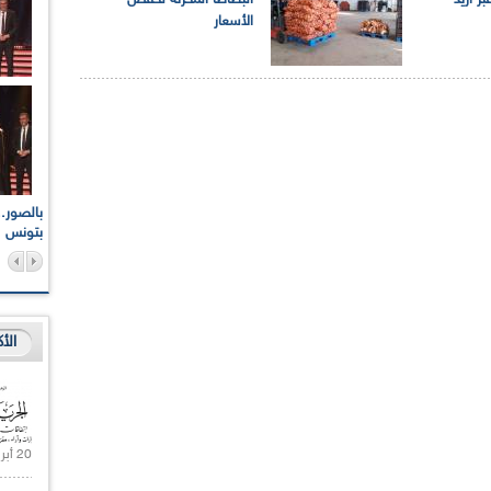
ر أزيد
البطاطا المخزنة لخفض
الأسعار
اعات الوطنية والجهوية
الإذاعة الجزائرية تقف دقيقة صمت ترحما على أرواح شهداء
ر 2021
17 أكتوبر 1961
بتونس
الأ
20 أبريل 2021 |