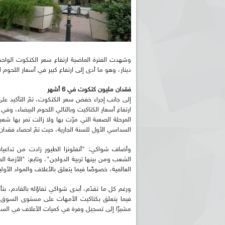
دينار، وهو ما أدى إلى ارتفاع كبير في أسعار اللحوم ا
فقدان مليون كتكوت في 6 أشهر
إلى جانب إجراء خفض سعر الكتكوت، تمّ التأكيد على
ارتفاع أسعار الكتاكيت وبالتالي اللحوم البيضاء، وف
المرحلة الصعبة التي مرّت بها ولا زالت تمر بها شع
السداسي الأول للسنة الجارية، حيث تمّ احصاء فقدا
الشعب ومن بينها تربية الدواجن"، وتابع: "الأزمة 
العالمية، خصوصًا فيما يتعلق بالأعلاف والمواد الأولي
ورغم كل ما تقدّم، أبدى شواكي تفاؤله بالقادم، بت
مشيرًا إلى تسجيل وفرة في كميات الأعلاف في السو